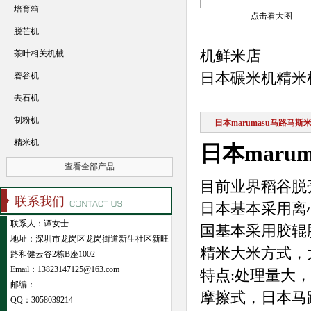
培育箱
点击看大图
脱芒机
机鲜米店
茶叶相关机械
日本碾米机精米机2
砻谷机
去石机
制粉机
日本marumasu马路马
精米机
日本mar
查看全部产品
目前业界稻谷脱
联系我们
日本基本采用离
联系人：谭女士
国基本采用胶辊
地址：深圳市龙岗区龙岗街道新生社区新旺
精米大米方式，
路和健云谷2栋B座1002
Email：13823147125@163.com
特点:处理量大
邮编：
摩擦式，日本马
QQ：
3058039214