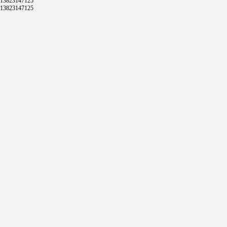
13823147125
13823147125