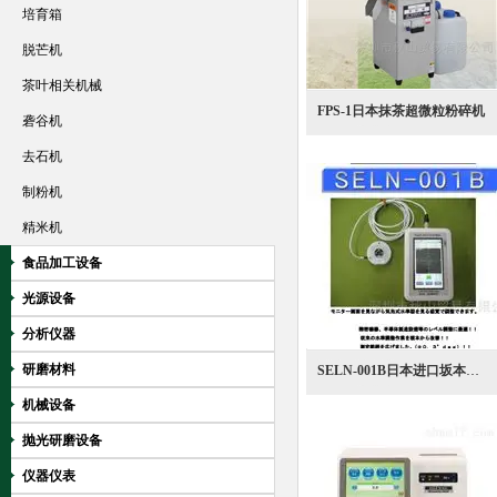
培育箱
脱芒机
茶叶相关机械
FPS-1日本抹茶超微粒粉碎机
砻谷机
去石机
制粉机
精米机
食品加工设备
光源设备
分析仪器
研磨材料
SELN-001B日本进口坂本SEM半导体行业用数码水平仪
机械设备
抛光研磨设备
仪器仪表