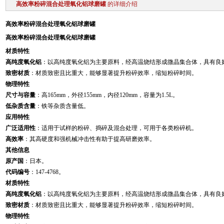
高效率粉碎混合处理氧化铝球磨罐
的详细介绍
高效率粉碎混合处理氧化铝球磨罐
高效率粉碎混合处理氧化铝球磨罐
材质特性
高纯度氧化铝
：以高纯度氧化铝为主要原料，经高温烧结形成微晶集合体，具有良
致密材质
：材质致密且比重大，能够显著提升粉碎效率，缩短粉碎时间。
物理特性
尺寸与容量
：高165mm，外径155mm，内径120mm，容量为1.5L。
低杂质含量
：铁等杂质含量低。
应用特性
广泛适用性
：适用于试样的粉碎、捣碎及混合处理，可用于各类粉碎机。
高效率
：其高硬度和强机械冲击性有助于提高研磨效率。
其他信息
原产国
：日本。
代码编号
：147-4768。
材质特性
高纯度氧化铝
：以高纯度氧化铝为主要原料，经高温烧结形成微晶集合体，具有良
致密材质
：材质致密且比重大，能够显著提升粉碎效率，缩短粉碎时间。
物理特性