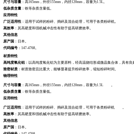
尺寸与容量
：高165mm，外径155mm，内径120mm，容量为1.5L。
低杂质含量
：铁等杂质含量低。
应用特性
广泛适用性
：适用于试样的粉碎、捣碎及混合处理，可用于各类粉碎机。
高效率
：其高硬度和强机械冲击性有助于提高研磨效率。
其他信息
原产国
：日本。
代码编号
：147-4768。
材质特性
高纯度氧化铝
：以高纯度氧化铝为主要原料，经高温烧结形成微晶集合体，具有良
致密材质
：材质致密且比重大，能够显著提升粉碎效率，缩短粉碎时间。
物理特性
尺寸与容量
：高165mm，外径155mm，内径120mm，容量为1.5L
。
低杂质含量
：铁等杂质含量低。
应用特性
广泛适用性
：适用于试样的粉碎、捣碎及混合处理，可用于各类粉碎机
。
高效率
：其高硬度和强机械冲击性有助于提高研磨效率。
其他信息
原产国
：日本。
代码编号
：147-4768。