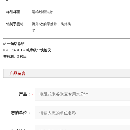
样品杯盖
运输过程防撒
铝制手提箱
野外/收购季携带，防摔防
尘
✅ 一句话总结
Kett PB-3111 = 粮库级“"快检仪
整粒测、3 秒出
产品留言
产品：
您的单位：