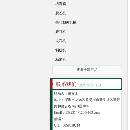
培育箱
脱芒机
茶叶相关机械
砻谷机
去石机
制粉机
精米机
查看全部产品
联系我们
联系人：谭女士
地址：深圳市龙岗区龙岗街道新生社区新旺
路和健云谷2栋B座1002
Email：13823147125@163.com
邮编：
QQ：
3058039214