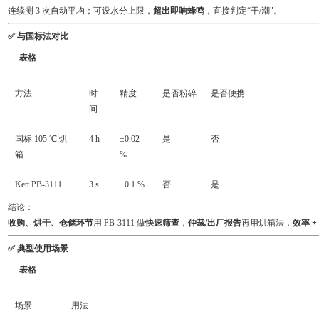
连续测 3 次自动平均；可设水分上限，
超出即响蜂鸣
，直接判定“干/潮"。
✅ 与国标法对比
表格
方法
时
精度
是否粉碎
是否便携
间
国标 105 ℃ 烘
4 h
±0.02
是
否
箱
%
Kett PB-3111
3 s
±0.1 %
否
是
结论：
收购、烘干、仓储环节
用 PB-3111 做
快速筛查
，
仲裁/出厂报告
再用烘箱法，
效率 +
✅ 典型使用场景
表格
场景
用法