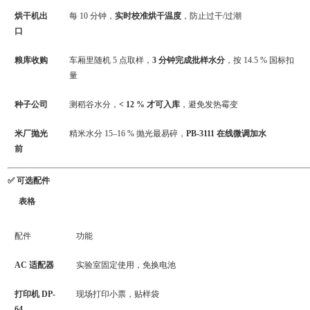
烘干机出
每 10 分钟，
实时校准烘干温度
，防止过干/过潮
口
粮库收购
车厢里随机 5 点取样，
3 分钟完成批样水分
，按 14.5 % 国标扣
量
种子公司
测稻谷水分，
< 12 % 才可入库
，避免发热霉变
米厂抛光
精米水分 15–16 % 抛光最易碎，
PB-3111 在线微调加水
前
✅ 可选配件
表格
配件
功能
AC 适配器
实验室固定使用，免换电池
打印机 DP-
现场打印小票，贴样袋
64