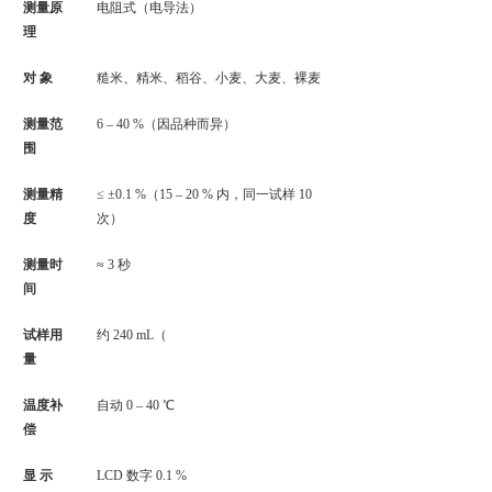
测量原
电阻式（电导法）
理
对 象
糙米、精米、稻谷、小麦、大麦、裸麦
测量范
6 – 40 %（因品种而异）
围
测量精
≤ ±0.1 %（15 – 20 % 内，同一试样 10
度
次）
测量时
≈ 3 秒
间
试样用
约 240 mL（
量
温度补
自动 0 – 40 ℃
偿
显 示
LCD 数字 0.1 %