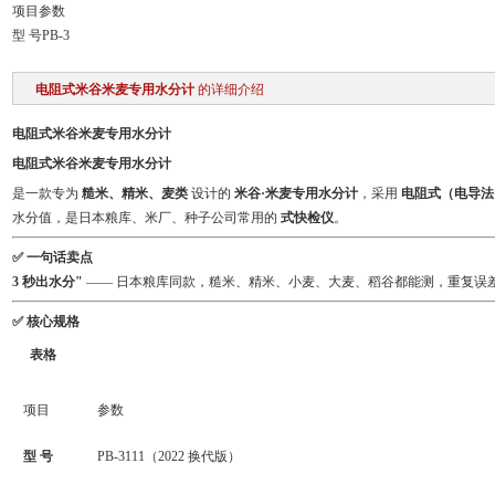
项目参数
型 号PB-3
电阻式米谷米麦专用水分计
的详细介绍
电阻式米谷米麦专用水分计
电阻式米谷米麦专用水分计
是一款专为
糙米、精米、麦类
设计的
米谷·米麦专用水分计
，采用
电阻式（电导法
水分值，是日本粮库、米厂、种子公司常用的
式快检仪
。
✅ 一句话卖点
3 秒出水分"
—— 日本粮库同款，糙米、精米、小麦、大麦、稻谷都能测，重复误
✅ 核心规格
表格
项目
参数
型 号
PB-3111（2022 换代版）