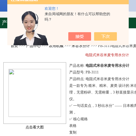
欢迎您！
来自局域网的朋友！有什么可以帮助您的
吗？
产品资料
首页
>>>
产品中心
>>>
农用机械
>>>
米谷水分计
>>> PB-3111电阻式米谷
电阻式米谷米麦专用水分计
产品名称:
电阻式米谷米麦专用水分计
产品型号:
PB-3111
产品特点:
电阻式米谷米麦专用水分计
是一款专为 糙米、精米、麦类 设计的 米
理，无需粉碎、无需称重，3 秒直接显
仪。
✅ 一句话卖点，3 秒出水分" —— 日
测，
✅ 核心规格
表格
点击看大图
复制