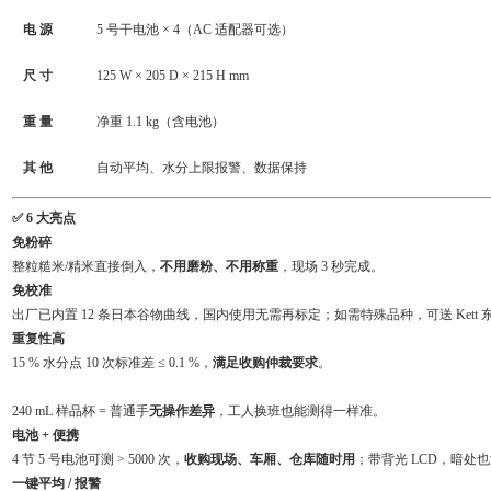
电 源
5 号干电池 × 4（AC 适配器可选）
尺 寸
125 W × 205 D × 215 H mm
重 量
净重 1.1 kg（含电池）
其 他
自动平均、水分上限报警、数据保持
✅ 6 大亮点
免粉碎
整粒糙米/精米直接倒入，
不用磨粉、不用称重
，现场 3 秒完成。
免校准
出厂已内置 12 条日本谷物曲线，国内使用无需再标定；如需特殊品种，可送 Kett
重复性高
15 % 水分点 10 次标准差 ≤ 0.1 %，
满足收购仲裁要求
。
240 mL 样品杯 = 普通手
无操作差异
，工人换班也能测得一样准。
电池 + 便携
4 节 5 号电池可测 > 5000 次，
收购现场、车厢、仓库随时用
；带背光 LCD，暗处
一键平均 / 报警