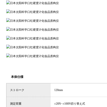
本体仕様
ストローク
120mm
測定荷重
±20N−±100N切り替え式