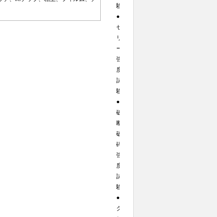
験
●
ゼ
リ
ー
強
度
試
験
●
破
断・
破
砕
強
度
試
験
●
ク