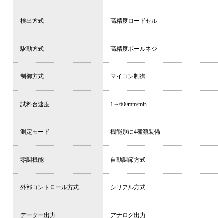
検出方式
高精度ロードセル
駆動方式
高精度ボールネジ
制御方式
マイコン制御
試料台速度
1～600mm/min
測定モード
機能別に4種類装備
零調機能
自動調節方式
外部コントロール方式
シリアル方式
データー出力
アナログ出力