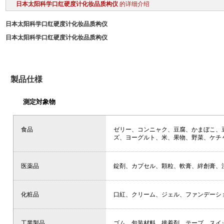
日本太阳科学口红硬度计化妆品质构仪
的详细介绍
日本太阳科学口红硬度计化妆品质构仪
日本太阳科学口红硬度计化妆品质构仪
製品仕様
測定対象物
食品
ゼリー、コンニャク、豆腐、かまぼこ、
ズ、ヨーグルト、米、果物、野菜、ケチャ
医薬品
錠剤、カプセル、顆粒、軟膏、絆創膏、注射
化粧品
口紅、クリーム、ジェル、ファンデーション
工業製品
ゴム、包装材料、接着剤、テープ、スイ