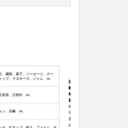
豆、麺類、菓子、ソーセージ、チー
ップ、マヨネーズ、ジャム etc.
試
験
●
項
器、注射針 etc.
圧
目
縮
、石鹸 etc.
強
度
試
ッチ、ICチップ、粘土、フィルム、チ