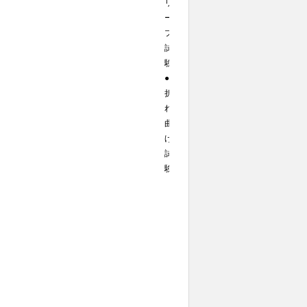
リ
ー
プ
試
験
●
折
れ
曲
げ
試
験