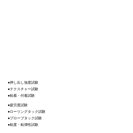
●押し出し強度試験
●テクスチャー試験
●粘着・付着試験
●疲労度試験
●ローリングタック試験
●プローブタック試験
●粘度・粘弾性試験