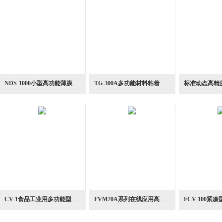
NDS-1000小型高功能薄膜固体物动态粘弹性测量装置
TG-300A多功能材料粘着力测定仪台式粘度计
CV-1食品工业用多功能型制锥板粘度计
FVM70A系列在线应用高精度扭振型粘度计