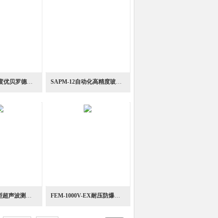
标准动态高精度优贝罗德型粘度计
SAPM-12自动化高精度玻璃应变点粘度计装置
FCV-100紧凑型超声波测量型桌上粘度计
FEM-1000V-EX耐压防爆型高分辨率振动粘度计