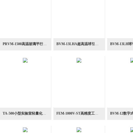
PRVM-1500高温玻璃平行板旋转式粘度计
BVM-13LHA超高温球引上式粘度计
TA-500小型实验室轻量化探针式简易粘度评价粘度计
FEM-1000V-ST高精度工业用于树脂涂料在线振动式粘度计