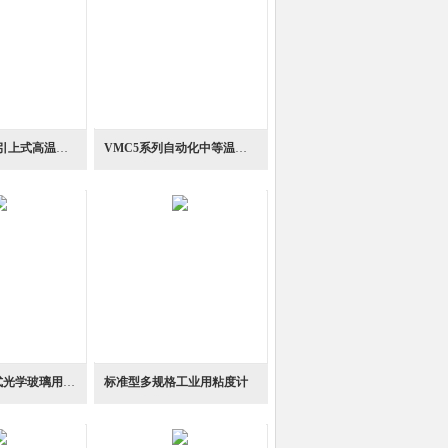
BVM-13LH球引上式高温粘度计
VMC5系列自动化中等温度应用设计粘度测定夹持器
BVM-12数字式光学玻璃用球形推拉玻璃粘度计
标准型多规格工业用粘度计