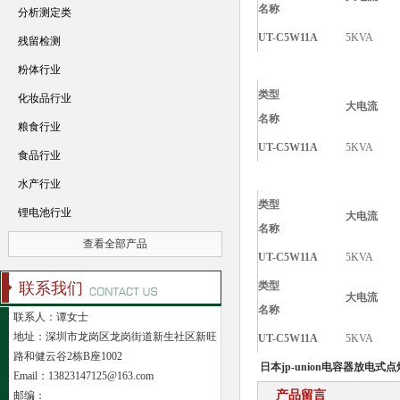
名称
分析测定类
UT-C5W11A
5KVA
残留检测
粉体行业
类型
化妆品行业
大电
名称
粮食行业
UT-C5W11A
5KVA
食品行业
水产行业
类型
锂电池行业
大电
名称
查看全部产品
UT-C5W11A
5KVA
联系我们
类型
大电
名称
联系人：谭女士
地址：深圳市龙岗区龙岗街道新生社区新旺
UT-C5W11A
5KVA
路和健云谷2栋B座1002
日本jp-union电容器放电
Email：13823147125@163.com
产品留言
邮编：