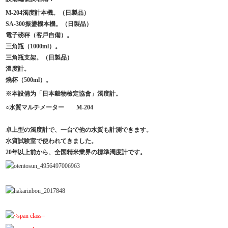
M-204濁度計本機。（日製品）
SA-300振盪機本機。（日製品）
電子磅秤（客戶自備）。
三角瓶（1000ml）。
三角瓶支架。（日製品）
溫度計。
燒杯（500ml）。
※本設備为「日本穀物檢定協會」濁度計。
○水質マルチメーター M-204
卓上型の濁度計で、一台で他の水質も計測できます。
水質試験室で使われてきました。
20年以上前から、全国精米業界の標準濁度計です。