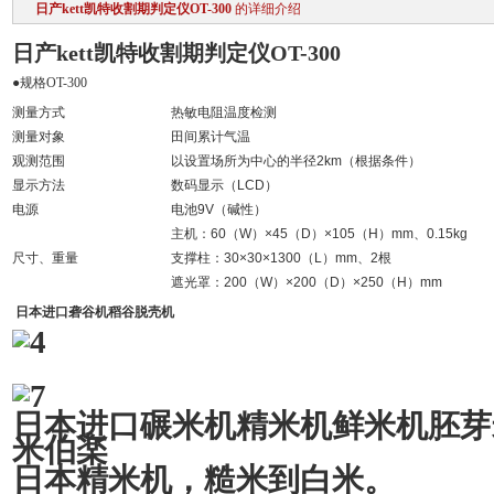
日产kett凯特收割期判定仪OT-300
的详细介绍
日产kett凯特收割期判定仪OT-300
●规格OT-300
测量方式
热敏电阻温度检测
测量对象
田间累计气温
观测范围
以设置场所为中心的半径2km（根据条件）
显示方法
数码显示（LCD）
电源
电池9V（碱性）
主机：60（W）×45（D）×105（H）mm、0.15kg
尺寸、重量
支撑柱：30×30×1300（L）mm、2根
遮光罩：200（W）×200（D）×250（H）mm
日本进口砻谷机稻谷脱壳机
日本进口碾米机精米机鲜米机胚芽
米伯楽
日本精米机，糙米到白米。