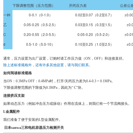
下限调整范围（压力范围）
开闭压力差
公差公
一种
0-0.1（0-1.0）
0.02至0.07（0.2至0.7）
±0.0
乙
0.05-0.25（0.5-2.5）
0.03至0.15（0.3至1.5）
±0.
C
0.20-0.55（2.0-5.5）
0.05-0.20（0.5-2.0）
±0.0
d
0.5-1.0（5.0-10）
0.10至0.25（1.0至2.5）
±0.
通常，压力设置为出厂设置，订购时请工作压力值（ON，OFF）和连接直径。
除上述标准规格外，还有许多其他设置，请与我们联系。
如何阅读标准规格
当ON：0.3MPa OFF：0.4MPa时，打开/关闭压力差为0.4-0.3 = 0.1MPa。
下限值调整范围的下限值为0.3MPa，因此为“ C”块。
连接挤压支架
如果动态压力（例如冲击压力或脉动）作用在流体上，则我们有一个节流阀接头。
L金属配件
我们准备了便于安装的L型金属配件。
日本sanwa三和电机容器压力检测开关