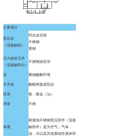
主要成分
锌合金压铸
受压部
不锈钢
（湿接触部）
黄铜
压力接收元件
不锈钢波纹管
（湿接触部分）
盖
聚碳酸酯纤维
开关体
酚醛树脂成型品
联系
银，镀金（3μ）
弹簧
不锈
耐腐蚀不锈钢受压部件（湿接
体液
触部件）是为空气，气体，
油，水以及其他腐蚀性液体和