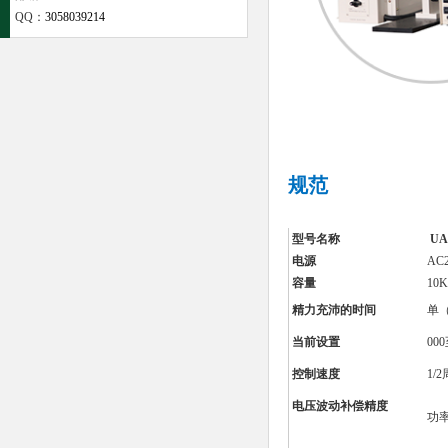
QQ：
3058039214
规范
型号名称
U
电源
AC2
容量
1
精力充沛的时间
单（1
当前设置
00
控制速度
1/
电压波动补偿精度
功率