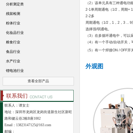
（2）该单元具有三种通电功
分析测定类
2-1单周期通电（1/2，周期+ 
残留检测
2-2多
周期通电（1/2，1，2，3
...
粉体行业
选择强/弱通电。
化妆品行业
（3）在多循环通电中，可以
粮食行业
（4）有一个手动/自动开关，可以
（5）有一个焊接ON / OFF
食品行业
水产行业
外观图
锂电池行业
查看全部产品
联系我们
联系人：谭女士
地址：深圳市龙岗区龙岗街道新生社区新旺
路和健云谷2栋B座1002
Email：13823147125@163.com
邮编：