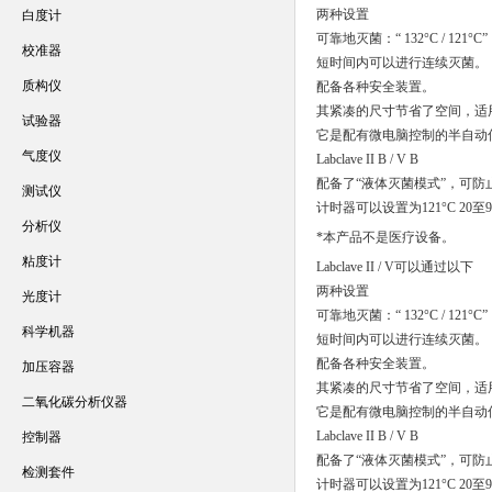
两种设置
白度计
可靠地灭菌：“ 132°C / 121°C”，而L
校准器
短时间内可以进行连续灭菌。
质构仪
配备各种安全装置。
其紧凑的尺寸节省了空间，适
试验器
它是配有微电脑控制的半自动
气度仪
Labclave II B / V B
配备了“液体灭菌模式”，可
测试仪
计时器可以设置为121°C 20至9
分析仪
*本产品不是医疗设备。
粘度计
Labclave II / V可以通过以下
两种设置
光度计
可靠地灭菌：“ 132°C / 121°C”，而L
科学机器
短时间内可以进行连续灭菌。
配备各种安全装置。
加压容器
其紧凑的尺寸节省了空间，适
二氧化碳分析仪器
它是配有微电脑控制的半自动
Labclave II B / V B
控制器
配备了“液体灭菌模式”，可
检测套件
计时器可以设置为121°C 20至9