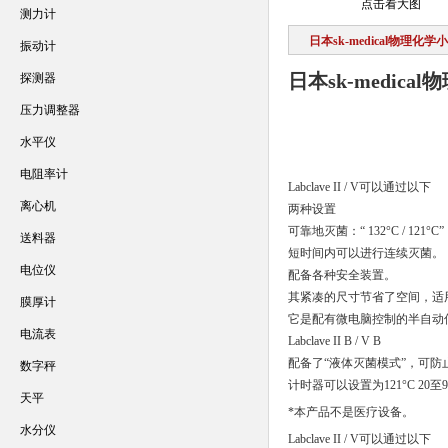
点击看大图
测力计
日本sk-medical物理
振动计
日本sk-medic
探测器
压力调整器
水平仪
电阻率计
Labclave II / V可以通过以下
离心机
两种设置
可靠地灭菌：“ 132°C / 121°C”，而L
送料器
短时间内可以进行连续灭菌。
电位仪
配备各种安全装置。
其紧凑的尺寸节省了空间，适
膜厚计
它是配有微电脑控制的半自动
电流表
Labclave II B / V B
配备了“液体灭菌模式”，可
数字秤
计时器可以设置为121°C 20至9
天平
*本产品不是医疗设备。
水分仪
Labclave II / V可以通过以下