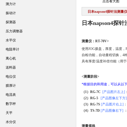
点击看大图
测力计
日本napson4探针法测量
振动计
日本napson4探
探测器
压力调整器
水平仪
测量仪：RT-70V>
使用JOG拨盘，厚度，温度，P
电阻率计
自检功能，自动量程切换，4
离心机
具有厚度/温度补偿功能（用于
送料器
电位仪
<测量阶段>
*根据目的和用途，可以从以
膜厚计
（1）RG-7C
[产品图片左上]
电流表
（2）RG-5
[产品图像左下方
数字秤
（3）RG-7S
[产品图片右上]
：
（4）TS-7D
[产品图像右下]
天平
水分仪
测量规格