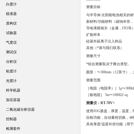
白度计
测量目标
校准器
与半导体/太阳能电池相关的材
新材料/功能材料（碳纳米管，
质构仪
导电薄膜相关（金属，ITO等
试验器
扩散样本
硅基外延离子注入样品
气度仪
其他（*请与我们联系）
测试仪
测量尺寸
分析仪
*组合测量取决于舞台类型。
粘度计
圆形：〜300mm（12英寸），
测量范围
光度计
［电阻（电阻率）］1μ〜300kΩ
科学机器
［板电阻］ 5m〜10MΩ/ sq
加压容器
测量仪：RT-70V>
二氧化碳分析仪器
使用JOG拨盘，厚度，温度，P
自检功能，自动量程切换，4
控制器
具有厚度/温度补偿功能（用于
检测套件