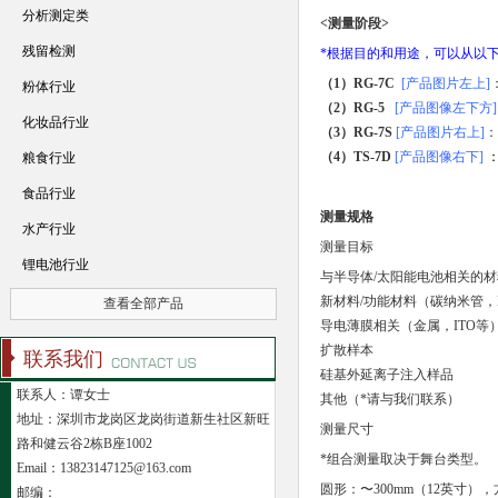
分析测定类
<测量阶段>
残留检测
*根据目的和用途，可以从以
（1）RG-7C
[产品图片左上]
粉体行业
（2）RG-5
[产品图像左下方
化妆品行业
（3）RG-7S
[产品图片右上]
：
（4）TS-7D
[产品图像右下]
粮食行业
食品行业
测量规格
水产行业
测量目标
锂电池行业
与半导体/太阳能电池相关的材
新材料/功能材料（碳纳米管，
查看全部产品
导电薄膜相关（金属，ITO等
扩散样本
联系我们
硅基外延离子注入样品
联系人：谭女士
其他（*请与我们联系）
地址：深圳市龙岗区龙岗街道新生社区新旺
测量尺寸
路和健云谷2栋B座1002
*组合测量取决于舞台类型。
Email：13823147125@163.com
圆形：〜300mm（12英寸），
邮编：