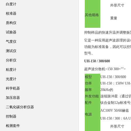
白度计
外形尺寸
校准器
其他规格
重量
质构仪
试验器
抑制样品的快速升温并调整振
它是一种应用超声波原理的设
气度仪
功能为标准装备，因此可以控制
测试仪
型号。
分析仪
UH-150 / 300/600
超声波分散机<150 300="">
粘度计
模型
UH-150 / 300/600
光度计
功率
UH-150：150W UH
科学机器
频率
20kHz的
外发功能
连续脉冲星（通过
加压容器
配件
钛合金制12φ标准号角（
二氧化碳分析仪器
AC100V 50/60赫兹
电源
控制器
UH-150 / 300：6A 
检测套件
外形尺寸