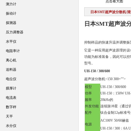
点击看大图
测力计
日本SMT超声波分散机/
振动计
日本SMT超声波
探测器
压力调整器
水平仪
抑制样品的快速升温并调整振
它是一种应用超声波原理的设
电阻率计
功能为标准装备，因此可以控制
离心机
型号。
送料器
UH-150 / 300/600
电位仪
超声波分散机<150 300="">
模型
UH-150 / 300/600
膜厚计
功率
UH-150：150W UH
电流表
频率
20kHz的
外发功能
连续脉冲星（通过
数字秤
配件
钛合金制12φ标准号角（
天平
AC100V 50/60赫兹
电源
水分仪
UH-150 / 300：6A 