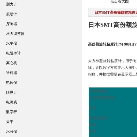
点击看大图
测力计
日本SMT高份额旋转粘度
振动计
日本SMT高份额
探测器
压力调整器
水平仪
高份额旋转粘度计PM-9001HV
电阻率计
大力神型旋转粘度计，用于测
离心机
线，并以数字方式显示大扭矩
送料器
指数，并根据需要在显示器上
电位仪
大测量份额
膜厚计
大扭矩测量范围
电流表
转速
数字秤
加减速速度
天平
鲍勃
电源
水分仪