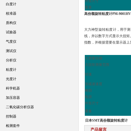
外形尺寸
白度计
重量
校准器
高份额旋转粘度计PM-9001HV
质构仪
大力神型旋转粘度计，用于测
试验器
线，并以数字方式显示大扭矩
气度仪
指数，并根据需要在显示器上
测试仪
大测量份额
分析仪
大扭矩测量范围
粘度计
转速
光度计
加减速速度
科学机器
鲍勃
电源
加压容器
外形尺寸
二氧化碳分析仪器
重量
控制器
日本SMT高份额旋转粘度计
检测套件
产品留言