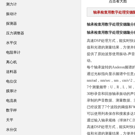
点击看大图
测力计
轴承检查用数字处理安德
振动计
探测器
轴承检查用数字处理安德隆分
轴承检查用数字处理安德隆分
压力调整器
高速DSP处理方式，能实时快速
水平仪
值和光谱的测量结果，方便并
电阻率计
提供了原始波形使用振动-声
动。
离心机
每个轴承旋转的Anderon频
送料器
通过光标指向显示频谱中任意点的频率和测
nm/rad，nm/sec，nm，cm/s^
电位仪
7个测量频带：U，R，L，M
膜厚计
30秒录音和回放轴承振动的
录制的声音数据、测量数据、
电流表
已经设置了7个波段的阈值和“
数字秤
可以使用列表保存和搜索多达1
天平
通过输入轴承规格（球体P.C
高速DSP处理方式，能实时快速
水分仪
值和光谱的测量结果，方便并