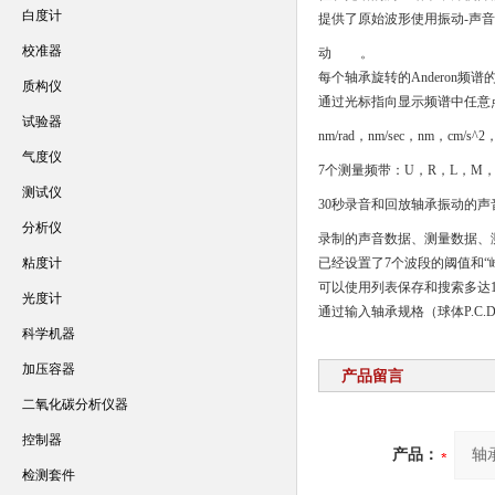
白度计
提供了原始波形使用振动-声
校准器
动
。
每个轴承旋转的Anderon频
质构仪
通过光标指向显示频谱中任意点的频率和测
试验器
nm/rad，nm/sec，nm，cm/s^2
气度仪
7个测量频带：U，R，L，M
测试仪
30秒录音和回放轴承振动的
分析仪
录制的声音数据、测量数据、
粘度计
已经设置了7个波段的阈值和“
可以使用列表保存和搜索多达1
光度计
通过输入轴承规格（球体P.C
科学机器
加压容器
产品留言
二氧化碳分析仪器
控制器
产品：
检测套件