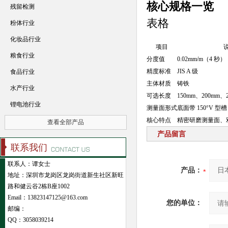
核心规格一览
残留检测
表格
粉体行业
化妆品行业
项目
粮食行业
分度值
0.02mm/m（4 秒）
精度标准
JIS A 级
食品行业
主体材质
铸铁
水产行业
可选长度
150mm、200mm、
锂电池行业
测量面形式
底面带 150°V 
核心特点
精密研磨测量面、
查看全部产品
产品留言
联系我们
联系人：谭女士
产品：
地址：深圳市龙岗区龙岗街道新生社区新旺
路和健云谷2栋B座1002
Email：13823147125@163.com
您的单位：
邮编：
QQ：
3058039214