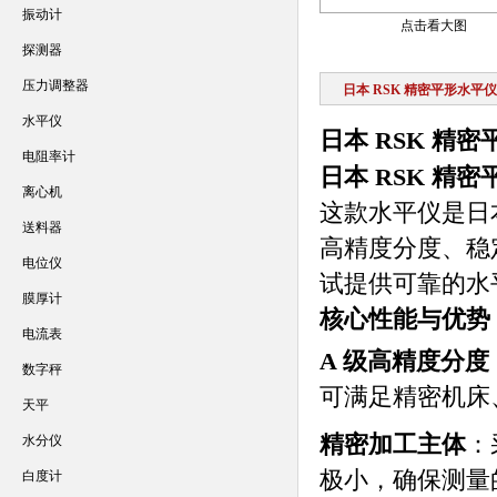
振动计
点击看大图
探测器
压力调整器
日本 RSK 精密平形水平仪
水平仪
日本 RSK 精
电阻率计
日本 RSK 精
离心机
这款水平仪是日本
送料器
高精度分度、稳
电位仪
试提供可靠的水
膜厚计
核心性能与优势
电流表
A 级高精度分度
数字秤
可满足精密机床
天平
精密加工主体
：
水分仪
极小，确保测量
白度计