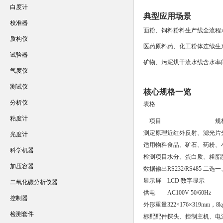
白度计
典型应用场景
校准器
面粉、饲料粉料生产线全流程
质构仪
医药原料药、化工粉体连续生
试验器
矿物、污泥烘干流水线含水率
气度仪
测试仪
核心规格一览
分析仪
表格
粘度计
项目
规
测定原理
近红外反射、滤光片
光度计
适用物料
食品、矿石、药粉、
科学机器
检测项目
水分、蛋白质、粗脂肪
加压容器
数据输出
RS232/RS485 二选
显示屏
LCD 数字显示
二氧化碳分析仪器
供电
AC100V 50/60Hz
控制器
外形重量
322×176×319mm，8k
检测套件
标配配件
探头、控制主机、电