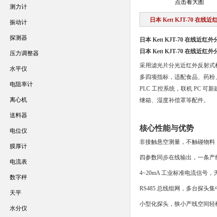
点击看大图
测力计
日本 Kett KJT-70 在
振动计
探测器
日本 Kett KJT-70 在线近红
日本 Kett KJT-70 在线近红
压力调整器
采用滤光片分光近红外反射式
水平仪
多四项指标，适配食品、药粉、矿
电阻率计
PLC 工控系统，联机 PC 
离心机
继箱、湿度补偿罩等配件。
送料器
核心性能与优势
电位仪
非接触悬空测量，不触碰物料
膜厚计
四参数同步在线输出，一条产
电流表
4~20mA 工业标准电流信号
数字秤
RS485 总线组网，多台探头
天平
小型化探头，狭小产线空间轻
水分仪