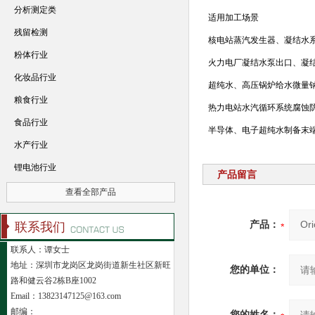
分析测定类
适用加工场景
残留检测
核电站蒸汽发生器、凝结水
粉体行业
火力电厂凝结水泵出口、凝
化妆品行业
超纯水、高压锅炉给水微量
粮食行业
热力电站水汽循环系统腐蚀
食品行业
半导体、电子超纯水制备末
水产行业
锂电池行业
产品留言
查看全部产品
产品：
联系我们
联系人：谭女士
地址：深圳市龙岗区龙岗街道新生社区新旺
您的单位：
路和健云谷2栋B座1002
Email：13823147125@163.com
邮编：
您的姓名：