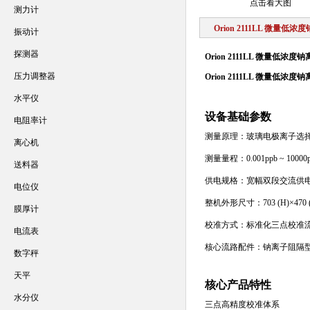
点击看大图
测力计
Orion 2111LL 微量
振动计
探测器
Orion 2111LL 微量低浓
压力调整器
Orion 2111LL 微量低浓
水平仪
设备基础参数
电阻率计
测量原理：玻璃电极离子选
离心机
测量量程：0.001ppb ~ 1
送料器
供电规格：宽幅双段交流供电，AC85~
电位仪
整机外形尺寸：703 (H)×470
膜厚计
校准方式：标准化三点校准
电流表
核心流路配件：钠离子阻隔型
数字秤
天平
核心产品特性
水分仪
三点高精度校准体系