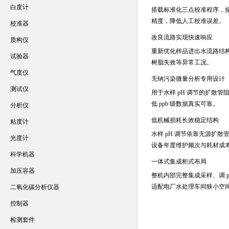
白度计
搭载标准化三点校准程序，操
精度，降低人工校准误差。
校准器
改良流路实现快速响应
质构仪
重新优化样品进出水流路结
试验器
树脂失效等异常工况。
气度仪
无钠污染微量分析专用设计
测试仪
用于水样 pH 调节的扩散
低 ppb 级数据真实可靠。
分析仪
低机械损耗长效稳定结构
粘度计
水样 pH 调节依靠无源扩
光度计
设备年度维护频次与耗材成
科学机器
一体式集成柜式布局
加压容器
整机内部完整集成采样、调 
适配电厂水处理车间狭小空
二氧化碳分析仪器
控制器
检测套件