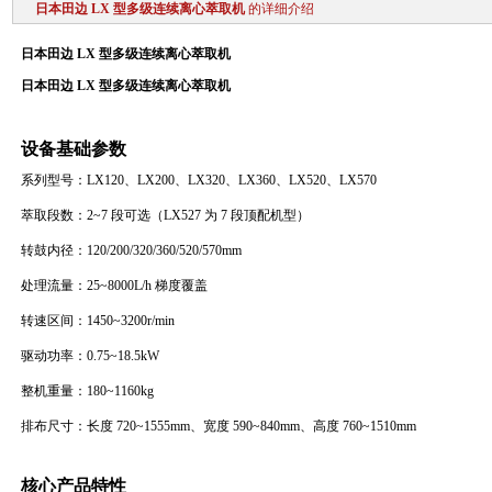
日本田边 LX 型多级连续离心萃取机
的详细介绍
日本田边 LX 型多级连续离心萃取机
日本田边 LX 型多级连续离心萃取机
设备基础参数
系列型号：LX120、LX200、LX320、LX360、LX520、LX570
萃取段数：2~7 段可选（LX527 为 7 段顶配机型）
转鼓内径：120/200/320/360/520/570mm
处理流量：25~8000L/h 梯度覆盖
转速区间：1450~3200r/min
驱动功率：0.75~18.5kW
整机重量：180~1160kg
排布尺寸：长度 720~1555mm、宽度 590~840mm、高度 760~1510mm
核心产品特性