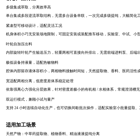
多级集成萃取，分离效率高
单台集成多段逆流萃取结构，无需多台设备串联，一次完成多级提纯，大幅简化
紧凑型可移动设计，适配灵活工况
机身体积小巧无安装场地限制，可固定安装或装配推车移动，实验室、中试、小
叶轮自加压出料
内部旋转叶轮产生输送压力，轻重两相可直接向外排出，无需前端进料泵、后端
极低设备持液量，适配热敏物料
腔体内部留存液体容积小，两相物料接触时间短，天然提取物、香料、医药活性
宽适配两相分离，低密度差体系稳定处理
依靠强离心力强化分层效果，针对密度差极小的有机相 / 水相体系，常规澄清槽
双运行模式，兼顾小试与量产
支持 24 小时连续自动化生产，也可切换间歇批次操作，适配实验室小批量提取
适用加工场景
天然产物：中草药提取物、植物香料、精油液液提纯分离