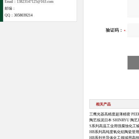
Email：13823147125@163.com
邮编：
QQ：
3058039214
验证码：
相关产品
三鹰光器高精度超薄精密 PEE
陶艺练泥日本 SHINRYU 陶
S系列高温工业用强腐蚀化工
HB系列高纯度氧化铝陶瓷管
HB系列半导体化工领域用高