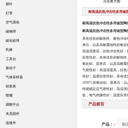
点击看大图
探针
耐高温抗热冲击性多用途
灯管
空气滑块
耐高温抗热冲击性多用途型陶
耐高温抗热冲击性多用途型陶
碳钢球
具有优良的耐热性、耐热冲击性
碳化硅球
来石，以及高耐腐蚀性的氧化
乳棒
高温强度高，抗热冲击性好；
应答性好。
具有优良的耐热性
工具台
氧化铝、莫来石，以及高耐腐
振动子
气密性好；高温强度高，抗热
性好；温度应答性好。
具有优
气体采样器
1850°C的氧化铝、莫来石
钳形表
性能稳定且气密性好；高温强
低，电气绝缘性好；温度应答
喷嘴
产品留言
调整平台
夹具固件
连接件
产品：