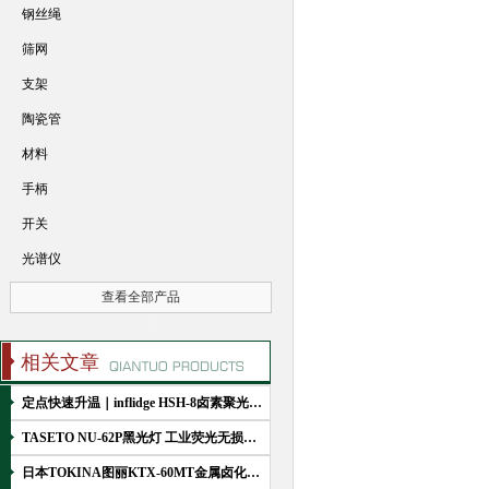
钢丝绳
筛网
支架
陶瓷管
材料
手柄
开关
光谱仪
查看全部产品
相关文章
定点快速升温｜inflidge HSH-8卤素聚光灯加热器工作原理
TASETO NU-62P黑光灯 工业荧光无损检测LED紫外灯简介
日本TOKINA图丽KTX-60MT金属卤化物光源 工业目视检测灯