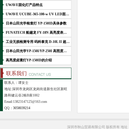
UWAVE固化灯产品特点
UWAVE UCUBE-365-100-w UV LED面光源固化灯产品介绍及工作优势
日本山田光学检查灯 YP-150ID具体参数
FUNATECH 船越龙 FY-18N 高亮度表面检查聚光灯
工业无损检测专用 码科泰克 D-10L II 超轻紫外线黑光灯
日本山田光学YP-150I/YP-250I 高照度卤素强光灯的工作原理
高亮度卤素灯YP-150ID的介绍
联系我们
联系人：谭女士
地址:深圳市龙岗区龙岗街道新生社区新旺
路和健云谷2栋B座1002
Email:13823147125@163.com
QQ：
3058039214
深圳市秋山贸易有限公司 版权所有 地址