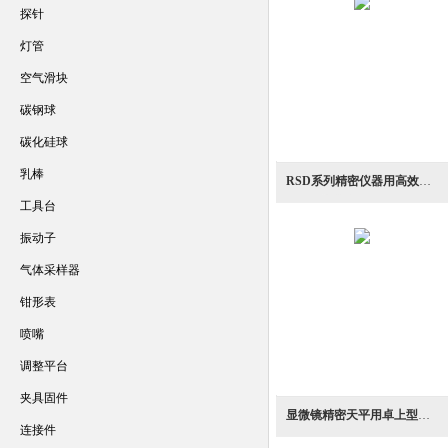
探针
灯管
空气滑块
碳钢球
碳化硅球
乳棒
RSD系列精密仪器用高效阻尼减振除振台
工具台
振动子
气体采样器
钳形表
喷嘴
调整平台
夹具固件
显微镜精密天平用卓上型高减振除振防振台
连接件