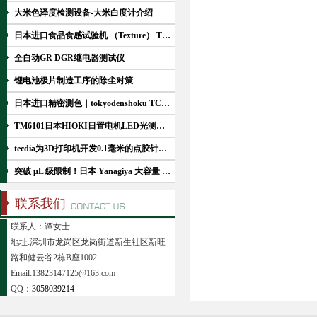
大米色泽度检测设备-大米白度计介绍
日本进口食品食感试验机 （Texture） TEX-100N
全自动GR DGR继电器测试仪
锂电池极片制造工序的除尘对策
日本进口精密测色｜tokyodenshoku TC-1800 MKIII分光色差计原理特点
TM6101日本HIOKI日置电机LED光测定器
tecdia为3D打印机开发0.1毫米的点胶针头的产品优势
突破 μL 级限制！日本 Yanagiya 大容量 PCR 装置
联系我们
联系人：谭女士
地址:深圳市龙岗区龙岗街道新生社区新旺
路和健云谷2栋B座1002
Email:13823147125@163.com
QQ：
3058039214