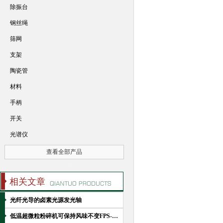
除振台
钢丝绳
筛网
支架
陶瓷管
材料
手柄
开关
光谱仪
查看全部产品
相关文章
光纤光导的卤素光源发光轴
低温超微粒粉碎机可保持风味不变FPS-1研磨技术原理