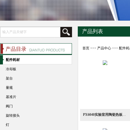
产品列表
产品目录
首页
>>>
产品中心
>>>
配件耗
配件耗材
冷却板
架台
量规
基准片
阀门
PX6040实验室用陶瓷热板高温薄型温度控制加热台
旋转接头
灯