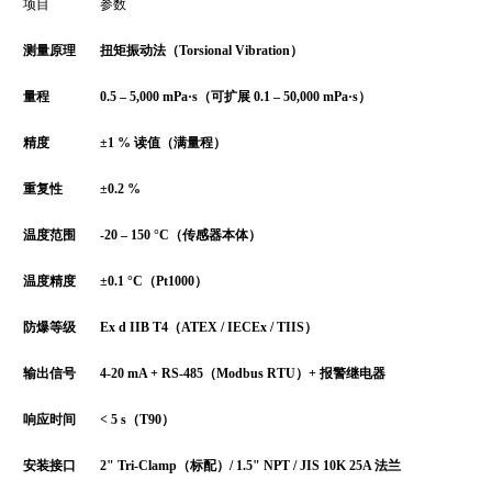
项目
参数
测量原理
扭矩振动法（Torsional Vibration）
量程
0.5 – 5,000 mPa·s（可扩展 0.1 – 50,000 mPa·s）
精度
±1 % 读值（满量程）
重复性
±0.2 %
温度范围
-20 – 150 °C（传感器本体）
温度精度
±0.1 °C（Pt1000）
防爆等级
Ex d IIB T4（ATEX / IECEx / TIIS）
输出信号
4-20 mA + RS-485（Modbus RTU）+ 报警继电器
响应时间
< 5 s（T90）
安装接口
2" Tri-Clamp（标配）/ 1.5" NPT / JIS 10K 25A 法兰