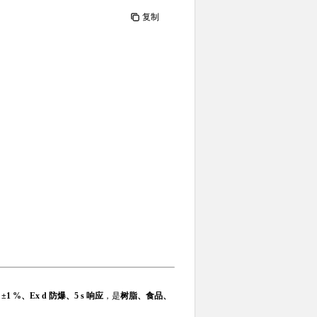
复制
a·s、±1 %、Ex d 防爆、5 s 响应
，是
树脂、食品、