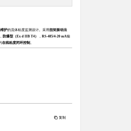
无维护
的流体粘度监测设计。采用
扭矩振动法
，
防爆型（Ex d IIB T4）
，
RS-485/4-20 mA
输
的
在线粘度闭环控制
。
复制