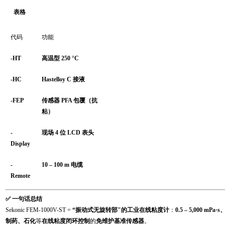
表格
代码
功能
-HT
高温型 250 °C
-HC
Hastelloy C 接液
-FEP
传感器 PFA 包覆（抗
粘）
-
现场 4 位 LCD 表头
Display
-
10 – 100 m 电缆
Remote
✅ 一句话总结
Sekonic FEM-1000V-ST =
“振动式无旋转部"
的
工业在线粘度计
：
0.5 – 5,000 mP
制药、石化
等
在线粘度闭环控制
的
免维护基准传感器
。