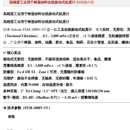
高精度工业用于树脂涂料在线振动式粘度计
的详细介绍
高精度工业用于树脂涂料在线振动式粘度计
高精度工业用于树脂涂料在线振动式粘度计
日本 Sekonic FEM-1000V-ST 是一款
工业在线振动式粘度计
，专为
实时、无剪切、
（Torsional Vibration）
，
0.5 – 5,000 mPa·s
宽量程，
±1 %读值精度
，
无机械旋转部
出，广泛用于
树脂、涂料、油墨、胶水、食品、制药、石化
等
管道、反应釜、罐体
✅ 核心卖点
振动式无剪切
：
无旋转部
，
不破坏流体结构
，
适合高分子、食品、菌液
宽量程高精度
：
0.5 – 5,000 mPa·s
，
±1 %读值
，
重复性 ±0.2 %
防爆型
：
Ex d IIB T4
，
Zone 1 可用
，
无需额外防爆箱
无维护
：
振动子全焊接
，
无轴承、无密封圈
，
年漂移 < 0.05 %
温度同步
：
内置 Pt1000
，
自动温度补偿 / 显示
多种安装
：
2" Tri-Clamp / 1.5" NPT / 法兰
，
插入深度 120/160/250 mm
数字+模拟
：
RS-485（Modbus RTU）+ 4-20 mA + 报警继电器
⚙️ 技术参数（FEM-1000V-ST）
表格