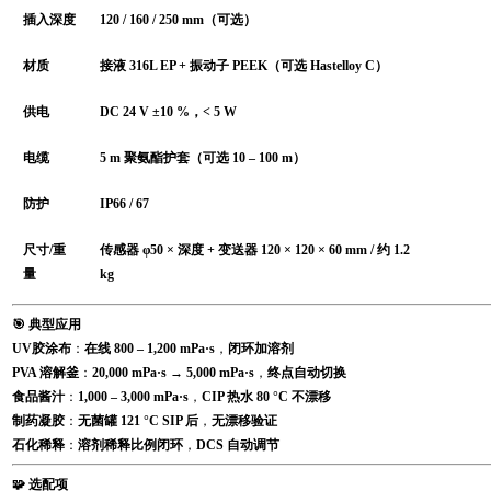
插入深度
120 / 160 / 250 mm（可选）
材质
接液 316L EP + 振动子 PEEK（可选 Hastelloy C）
供电
DC 24 V ±10 %，< 5 W
电缆
5 m 聚氨酯护套（可选 10 – 100 m）
防护
IP66 / 67
尺寸/重
传感器 φ50 × 深度 + 变送器 120 × 120 × 60 mm / 约 1.2
量
kg
🎯 典型应用
UV胶涂布
：
在线 800 – 1,200 mPa·s
，
闭环加溶剂
PVA 溶解釜
：
20,000 mPa·s → 5,000 mPa·s
，
终点自动切换
食品酱汁
：
1,000 – 3,000 mPa·s
，
CIP 热水 80 °C 不漂移
制药凝胶
：
无菌罐 121 °C SIP 后
，
无漂移验证
石化稀释
：
溶剂稀释比例闭环
，
DCS 自动调节
🧩 选配项