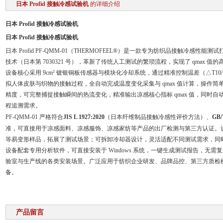
日本 Profid 接触冷感试验机
的详细介绍
日本 Profid 接触冷感试验机
日本 Profid 接触冷感试验机
日本 Profid PF-QMM-01（THERMOFEEL®）是一款专为纺织品接触冷感
技术（日本第 7030321 号），革新了传统人工测试的繁琐流程，实现了 qmax 值
设备核心采用 9cm² 镀银铜板传感器与模块化冷却系统，通过精准控制温差（△T10/15/
拟人体皮肤与织物的接触过程，全自动完成温度变化采集与 qmax 值计算，操作简单且
精度，可完整捕捉接触瞬间的热流变化，精准输出凉感核心指标 qmax 值，同时自动
程追溯需求。
PF-QMM-01 严格符合
JIS L 1927:2020
（日本纤维制品接触冷感性评价方法）、
GB/
准，可直接用于凉感面料、凉感服饰、凉感家纺等产品的出厂检测与第三方认证。设备
等易变形样品，拓展了测试场景；可拆卸冷却器设计，灵活适配不同测试需求，同
设备配套专用分析软件，可直接安装于 Windows 系统，一键生成测试报告，无需
验室与生产线的各类安装场景。广泛应用于纺织企业研发、品牌品控、第三方质检
备。
产品留言