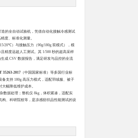
性能测试打造的全自动试验机，凭借自动化接触冷感测试
的高精度、标准化测量。
20℃）与接触压力（90g/180g 双模式），模
精度远超人工测试。其 1/500 秒的超高采样
生成 CSV 数据报告，满足研发与品控的全流
T 35263-2017
（中国国家标准）等多国行业标
支持 180g 高压力模式，适配羽绒服、被子
时大幅降低维护成本。
复杂数据处理；整机仅 8kg，体积紧凑，适配实
机构、科研院校等，是凉感纺织品性能测试的设