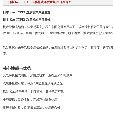
日本 Kett TYPE1 湿膜梳式厚度量规
的详细介绍
日本 Kett TYPE1 湿膜梳式厚度量规
日本 Kett TYPE1 湿膜梳式厚度量规
梳齿阶梯式结构，将量规垂直按压在未固化湿涂层表面，观察涂料粘附的最深齿位读取厚度；T
程 100~1500μm。金属一体式加工，耐磨耐腐蚀，粉末喷涂、液体油漆炉前快速
涂装烘烤前未干涂层专用梳式量规，依靠阶梯凹槽沾附涂料判定湿膜厚度，分 TYPE1
膜。
核心性能与优势
无电源机械式测量，炉前湿粉末、液态油漆即时测厚
双规格量程可选，薄漆 / 厚防腐湿膜分别适配
原装 Kett 精密开槽，刻度精准，数据稳定可靠
小巧便携，口袋收纳，产线巡检随身使用
耐磨金属材质，反复擦拭清洁，使用寿命长