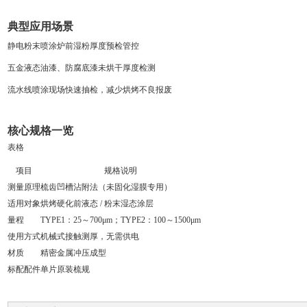
典型应用场景
静电粉末喷涂炉前湿粉厚度预检管控
五金液态油漆、防腐底漆未烘干厚度检测
流水线喷涂现场快速抽检，减少烘烤不良报废
核心规格一览
表格
项目
规格说明
测量原理
梳齿凹槽沾附法（未固化湿膜专用）
适用对象
烘烤硬化前液态 / 粉末湿态涂层
量程
TYPE1：25～700μm；TYPE2：100～1500μm
使用方式
机械式接触测厚，无需供电
材质
精密金属冲压成型
标配配件
单片原装梳规