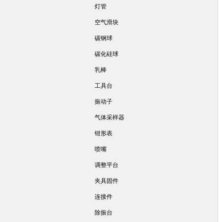
灯管
空气滑块
碳钢球
碳化硅球
乳棒
工具台
振动子
气体采样器
钳形表
喷嘴
调整平台
夹具固件
连接件
除振台