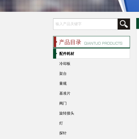
产品目录
配件耗材
冷却板
架台
量规
基准片
阀门
旋转接头
灯
探针