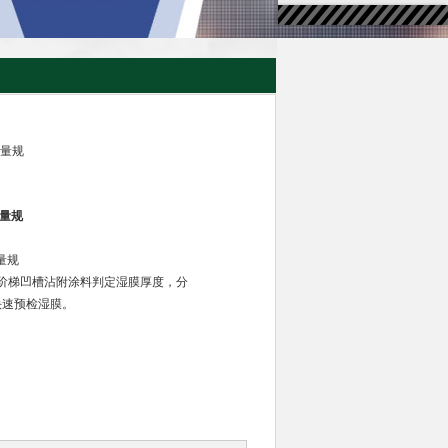
度量规
度量规
度量规
阶梯凹槽沾附涂料判定湿膜厚度，分
场快速预检湿膜。