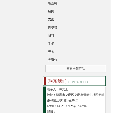
钢丝绳
筛网
支架
陶瓷管
材料
手柄
开关
光谱仪
查看全部产品
联系我们
联系人：谭女士
地址：深圳市龙岗区龙岗街道新生社区新旺
路和健云谷2栋B座1002
Email：13823147125@163.com
邮编：