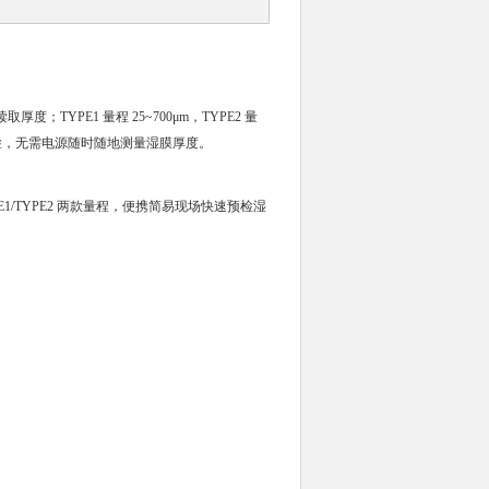
YPE1 量程 25~700μm，TYPE2 量
抽检，无需电源随时随地测量湿膜厚度。
/TYPE2 两款量程，便携简易现场快速预检湿