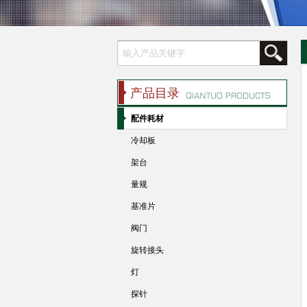
产品目录
配件耗材
冷却板
架台
量规
基准片
阀门
旋转接头
灯
探针