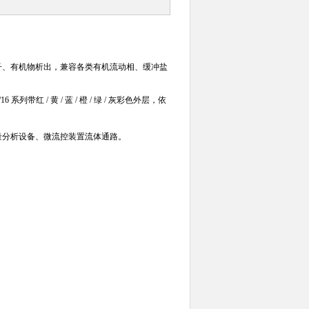
属离子、有机物析出，兼容各类有机流动相、缓冲盐
 系列带红 / 黄 / 蓝 / 橙 / 绿 / 灰彩色外层，依
量分析设备、微流控装置流体通路。