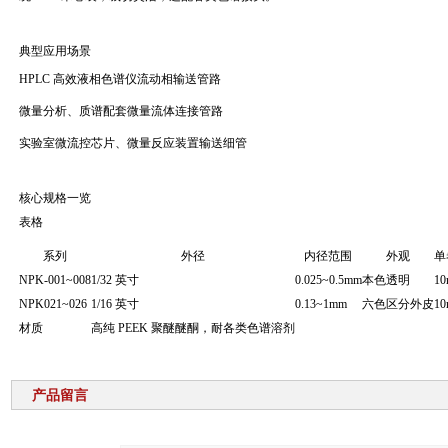
典型应用场景
HPLC 高效液相色谱仪流动相输送管路
微量分析、质谱配套微量流体连接管路
实验室微流控芯片、微量反应装置输送细管
核心规格一览
表格
系列
外径
内径范围
外观
单
NPK-001~008
1/32 英寸
0.025~0.5mm
本色透明
10
NPK021~026
1/16 英寸
0.13~1mm
六色区分外皮
10
材质
高纯 PEEK 聚醚醚酮，耐各类色谱溶剂
产品留言