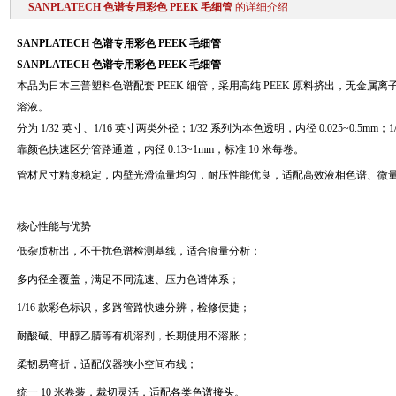
SANPLATECH 色谱专用彩色 PEEK 毛细管
的详细介绍
SANPLATECH 色谱专用彩色 PEEK 毛细管
SANPLATECH 色谱专用彩色 PEEK 毛细管
本品为日本三普塑料色谱配套 PEEK 细管，采用高纯 PEEK 原料挤出，无金
溶液。
分为 1/32 英寸、1/16 英寸两类外径；1/32 系列为本色透明，内径 0.025~0.5mm；1/16
靠颜色快速区分管路通道，内径 0.13~1mm，标准 10 米每卷。
管材尺寸精度稳定，内壁光滑流量均匀，耐压性能优良，适配高效液相色谱、微
核心性能与优势
低杂质析出，不干扰色谱检测基线，适合痕量分析；
多内径全覆盖，满足不同流速、压力色谱体系；
1/16 款彩色标识，多路管路快速分辨，检修便捷；
耐酸碱、甲醇乙腈等有机溶剂，长期使用不溶胀；
柔韧易弯折，适配仪器狭小空间布线；
统一 10 米卷装，裁切灵活，适配各类色谱接头。