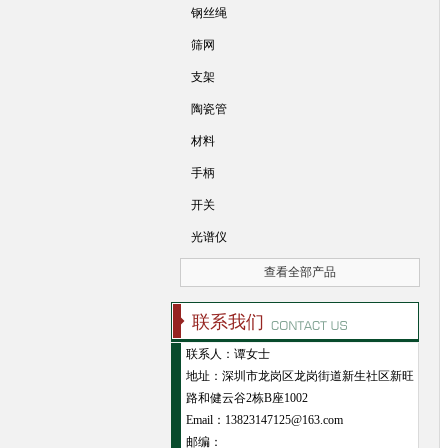
钢丝绳
筛网
支架
陶瓷管
材料
手柄
开关
光谱仪
查看全部产品
联系我们
联系人：谭女士
地址：深圳市龙岗区龙岗街道新生社区新旺
路和健云谷2栋B座1002
Email：13823147125@163.com
邮编：