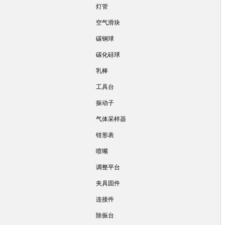
灯管
空气滑块
碳钢球
碳化硅球
乳棒
工具台
振动子
气体采样器
钳形表
喷嘴
调整平台
夹具固件
连接件
除振台