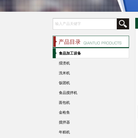
产品目录
食品加工设备
擂溃机
洗米机
饭团机
食品搅拌机
面包机
金枪鱼
搅拌器
年糕机