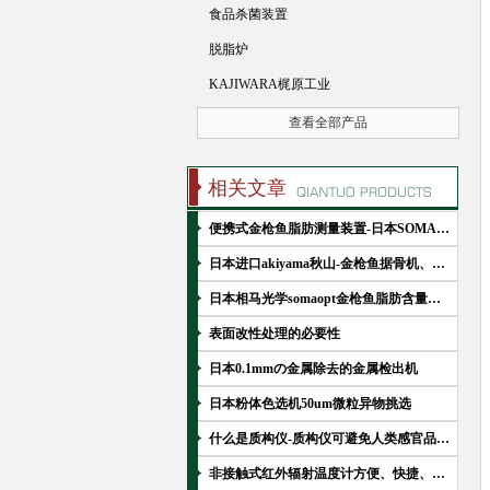
食品杀菌装置
脱脂炉
KAJIWARA梶原工业
查看全部产品
相关文章
便携式金枪鱼脂肪测量装置-日本SOMA相马光学PiPiTORO
日本进口akiyama秋山-金枪鱼据骨机、修型机-鱼、冻肉克星
日本相马光学somaopt金枪鱼脂肪含量测量装置PiPiTORO
表面改性处理的必要性
日本0.1mmの金属除去的金属检出机
日本粉体色选机50um微粒异物挑选
什么是质构仪-质构仪可避免人类感官品评的局限性
非接触式红外辐射温度计方便、快捷、安全-KETT-Fluke 561J