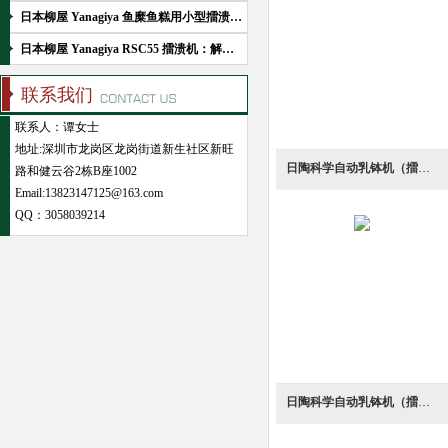
日本柳屋 Yanagiya 鱼糜鱼糕用小型擂溃机技术文献
日本柳屋 Yanagiya RSC55 擂溃机：解决水产业高粘度食物分散难题的技术利器
联系我们
联系人：谭女士
地址:深圳市龙岗区龙岗街道新生社区新旺
日陶科学自动乳钵机（擂溃机）ANM-150
路和健云谷2栋B座1002
Email:13823147125@163.com
QQ：
3058039214
日陶科学自动乳钵机（擂溃机）AMG-178WD