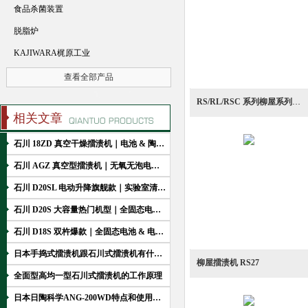
食品杀菌装置
脱脂炉
KAJIWARA梶原工业
查看全部产品
RS/RL/RSC 系列柳屋系列商用食品擂溃机
相关文章
石川 18ZD 真空干燥擂溃机｜电池 & 陶瓷浓缩干燥一体神装
石川 AGZ 真空型擂溃机｜无氧无泡电池 & 电子浆料专用
石川 D20SL 电动升降旗舰款｜实验室清洁换料王
石川 D20S 大容量热门机型｜全固态电池中试级研发的选择
石川 D18S 双杵爆款｜全固态电池 & 电子材料全能王
日本手捣式擂溃机跟石川式擂溃机有什么区别呢
柳屋擂溃机 RS27
全面型高均一型石川式擂溃机的工作原理
日本日陶科学ANG-200WD特点和使用说明