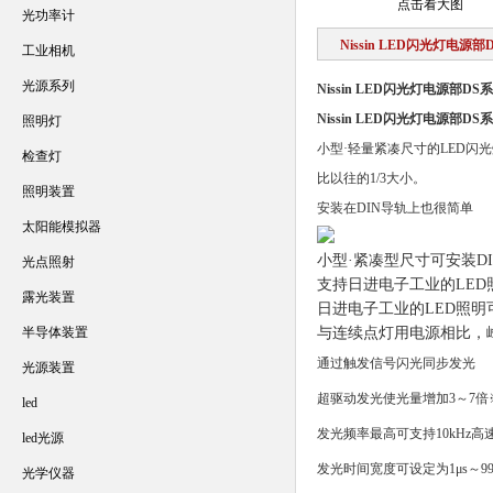
点击看大图
光功率计
Nissin LED闪光灯电源
工业相机
光源系列
Nissin LED闪光灯电源部D
Nissin LED闪光灯电源部D
照明灯
小型·轻量紧凑尺寸的LED闪
检查灯
比以往的1/3大小。
照明装置
安装在DIN导轨上也很简单
太阳能模拟器
小型·紧凑型尺寸可安装D
光点照射
支持日进电子工业的LED
露光装置
日进电子工业的LED照明
半导体装置
与连续点灯用电源相比，
通过触发信号闪光同步发光
光源装置
超驱动发光使光量增加3～7倍
led
发光频率最高可支持10kHz高
led光源
发光时间宽度可设定为1μs～99
光学仪器