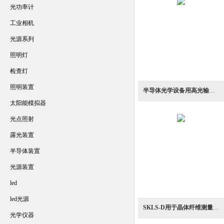
光功率计
工业相机
光源系列
照明灯
检查灯
照明装置
半导体光学设备用高光输出UV LED照射器
太阳能模拟器
光点照射
露光装置
半导体装置
光源装置
led
led光源
SKLS-D用于晶体纤维测量简易暗视野LED照明
光学仪器