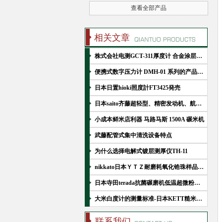
查看全部产品
相关文章
株式会社电测GCT-311厚度计 合金涂层无损测厚设备
便携式数字压力计 DMH-01 系列的产品参数分析
日本日置hioki照度計FT3425発売
日本saito齐藤超轻型、精密发动机、航天模型动力系统.
小成本鲜米店利器 马路马斯 1500A 碾米机
武藤配管式集中清洗设备特点
为什么选择电解式镀层测厚仪TH-11
nikkato日本ＹＴＺ耐磨耗氧化锆珠样品测试
日本寺田terada抗菌碾磨机低温超微粉碎机FPS-1
大米白度计的测量标准-日本KETT糙米、精米白度计 C-600
联系我们