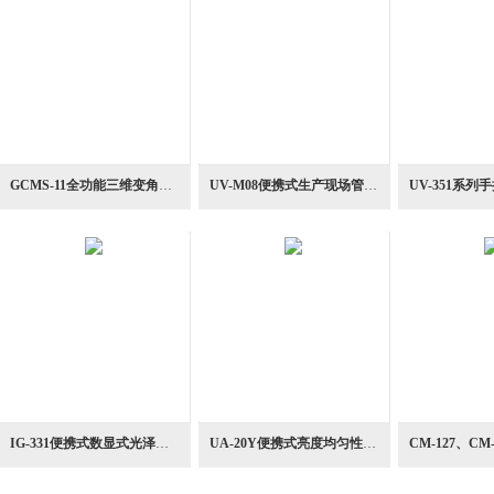
GCMS-11全功能三维变角分光测色系统颜色测量仪
UV-M08便携式生产现场管理紫外灯测量器光学仪器
IG-331便携式数显式光泽度光学检测仪
UA-20Y便携式亮度均匀性测量光学测量仪