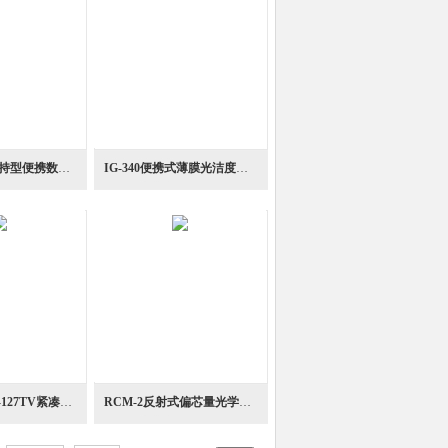
UV-351系列手持型便携数字光量计照度测量仪
IG-340便携式薄膜光洁度检测仪光学测量仪
CM-127、CM-127TV紧凑型光学定芯显微镜
RCM-2反射式偏芯量光学测量仪