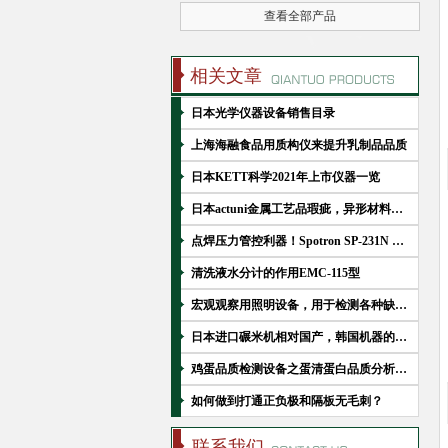
查看全部产品
相关文章
日本光学仪器设备销售目录
上海海融食品用质构仪来提升乳制品品质
日本KETT科学2021年上市仪器一览
日本actuni金属工艺品瑕疵，异形材料检查设备UMS-6500 II
点焊压力管控利器！Spotron SP-231N 系列油压式加压力计
清洗液水分计的作用EMC-115型
宏观观察用照明设备，用于检测各种缺陷如半导体晶片、液晶等
日本进口碾米机相对国产，韩国机器的优势
鸡蛋品质检测设备之蛋清蛋白品质分析技术
如何做到打通正负极和隔板无毛刺？
联系我们