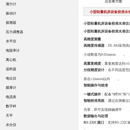
点击看大图
测力计
小型轻量机床设备校准水
振动计
探测器
小型轻量机床设备校准水准仪
小型轻量机床设备校准水准仪
压力调整器
高精度测量
水平仪
高精度传感器
：DL-M4采用
电阻率计
小读数值为0.01mm/m
。
离心机
高重复精度
：重复精度达到±0
送料器
分段精度设计
：在不同温度范围
电位仪
差在±2mm/m以内
。
智能操作与校准
膜厚计
一键式操作
：配备“0呼叫"和
电流表
智能校准系统
：通过在测量位
数字秤
为零，即可实现精确调平
天平
数据输出与处理
RS-232C接口
：支持RS-2
水分仪