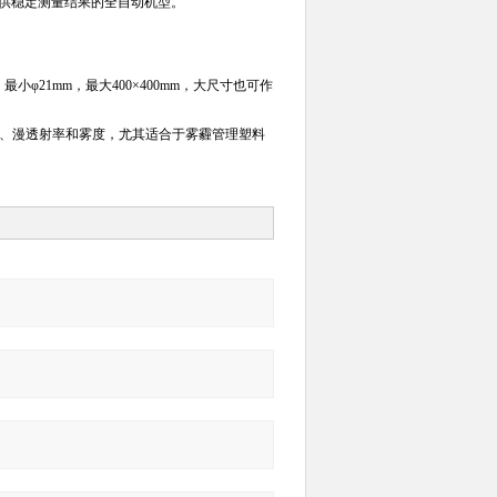
提供稳定测量结果的全自动机型。
小φ21mm，最大400×400mm，大尺寸也可作
射率、漫透射率和雾度，尤其适合于雾霾管理塑料