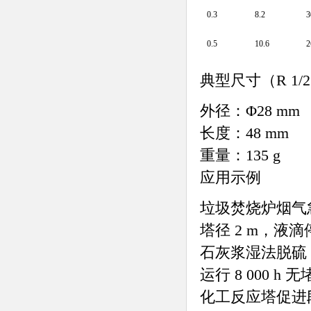
0.3
8.2
3
0.5
10.6
2
典型尺寸（R 1/2″
外径：Φ28 mm
长度：48 mm
重量：135 g
应用示例
垃圾焚烧炉烟气急冷塔：
塔径 2 m，液滴停留
石灰浆湿法脱硫：TH
运行 8 000 h 
化工反应塔促进段：