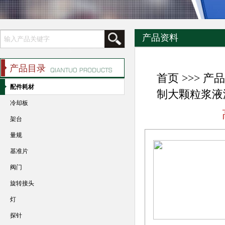
产品资料
产品目录
首页
>>>
产品
配件耗材
制大颗粒浆液
冷却板
架台
量规
基准片
阀门
旋转接头
灯
探针