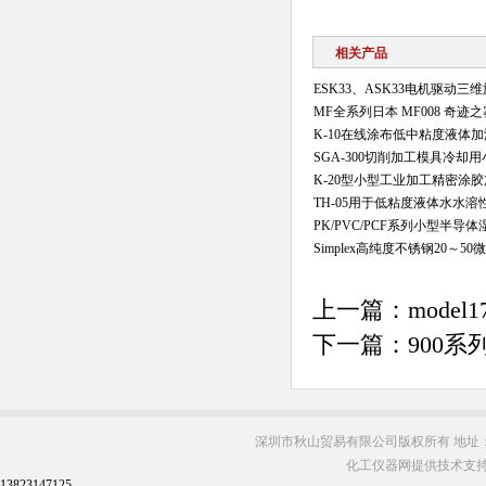
相关产品
ESK33、ASK33电机驱动三
MF全系列日本 MF008 奇迹之
K-10在线涂布低中粘度液体
SGA-300切削加工模具冷却
K-20型小型工业加工精密涂
TH-05用于低粘度液体水水
PK/PVC/PCF系列小型半
Simplex高纯度不锈钢20～
上一篇：
mod
下一篇：
900
深圳市秋山贸易有限公司版权所有 地址：
化工仪器网提供技术支
13823147125