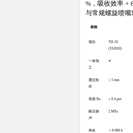
%，吸收效率 + 8
与常规螺旋喷嘴
表格
项目
TH-10
(TAISEI)
一体加
✔
工
通过粒
≤ 5 mm
径
表面 Ra
≤ 0.4 µm
耐压脉
2 MPa
冲
寿命
＞8 000 h