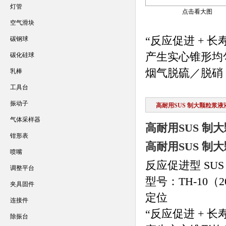
灯管
点击看大图
空气滑块
“反应促进 + 长
碳钢球
产生实心锥形均
碳化硅球
烟气脱硫／脱硝（C
乳棒
工具台
振动子
高耐用SUS 制大颗粒浆
气体采样器
高耐用SUS 制
钳形表
高耐用SUS 制
喷嘴
反应促进型 SU
调整平台
型号：TH-10（2
夹具固件
定位
连接件
“反应促进 + 长
除振台