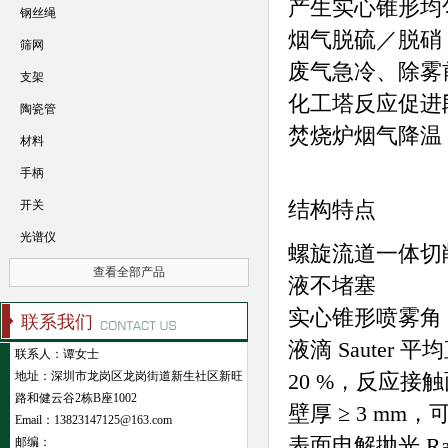
产生实心锥形均
钢丝绳
烟气脱硫／脱硝（C
筛网
废气急冷、除雾
支架
化工塔反应促进
陶瓷管
焚烧炉烟气降温
材料
手柄
结构特点
开关
光谱仪
螺旋流道一体切削
查看全部产品
液不堵塞
实心锥形喷雾角 60
联系我们
液滴 Sauter 
联系人：谭女士
地址：深圳市龙岗区龙岗街道新生社区新旺
20 %，反应接触
路和健云谷2栋B座1002
壁厚 ≥ 3 mm，
Email：13823147125@163.com
表面电解抛光 Ra 
邮编：