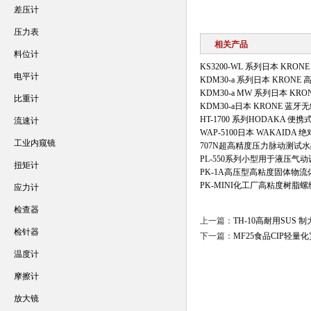
差压计
压力表
相关产品
料位计
KS3200-WL 系列日本 KR
电平计
KDM30-a 系列日本 KRON
KDM30-a MW 系列日本 K
比重计
KDM30-a日本 KRONE 蓝
HT-1700 系列HODAKA 便
流速计
WAP-5100日本 WAKAIDA 
工业内窥镜
707N超高精度压力脉动测试
PL-550系列小型用于液压气
扭矩计
PK-1A高压型高粘度固体物
PK-MINI化工厂高粘度树脂
应力计
检查器
上一篇：
TH-10高耐用SUS
检针器
下一篇：
MF25食品CIP轻
温度计
摩擦计
放大镜