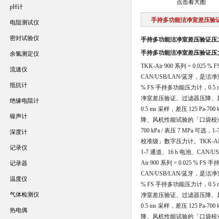
点击看大图
pH计
手持多功能洁净室差压验
电阻测试仪
密封试验仪
手持多功能洁净室差压验证压
手持多功能洁净室差压验证压
余氯测定仪
TKK-Air 900 系列 = 0.025
流速仪
CAN/USB/LAN/蓝牙
抵抗计
% FS 手持多功能压力计，0.5 ms
净室差压验证、过滤器压降、
绝缘电阻计
0.5 ms 采样，差压 125 Pa-
噪声计
降、风机性能试验的「口袋校
700 kPa / 表压 7 MPa
深度计
校准级」数字压力计。
TKK-A
记录仪
1-7 通道、16 h 电池、
Air 900 系列 = 0.025 % F
记录器
CAN/USB/LAN/蓝牙
温度仪
% FS 手持多功能压力计，0.5 ms
气体检测仪
净室差压验证、过滤器压降、
0.5 ms 采样，差压 125 Pa-
热电偶
降、风机性能试验的「口袋校