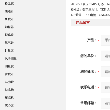
粉尘仪
700 kPa / 表压 7 MPa
校准级」数字压力计。
TKK-A
磁通计
1-7 通道、16 h 电池、
角度计
产品留言
加振器
探伤仪
产品：
氧气计
计量泵
您的单位：
尺子测量
测量仪
您的姓名：
密度计
马弗炉
联系电话：
恒温槽
压缩机
常用邮箱：
离心泵