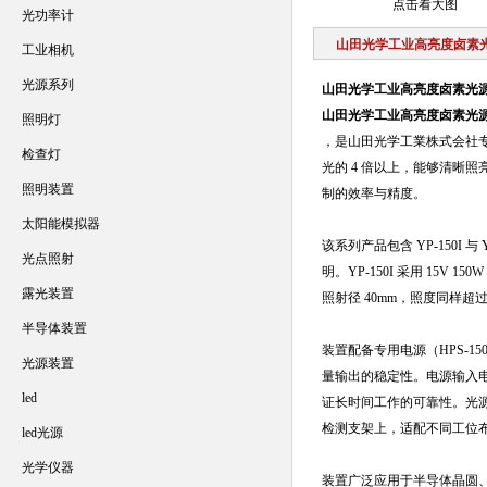
点击看大图
光功率计
山田光学工业高亮度卤素
工业相机
光源系列
山田光学工业高亮度卤素光
山田光学工业高亮度卤素光
照明灯
，是山田光学工業株式会社
检查灯
光的 4 倍以上，能够清晰
照明装置
制的效率与精度。
太阳能模拟器
该系列产品包含 YP-150I
光点照射
明。YP-150I 采用 15V 15
露光装置
照射径 40mm，照度同样超过
半导体装置
装置配备专用电源（HPS-15
光源装置
量输出的稳定性。电源输入电压为
led
证长时间工作的可靠性。光源本
检测支架上，适配不同工位
led光源
光学仪器
装置广泛应用于半导体晶圆