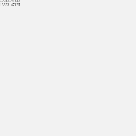
13823147125
13823147125