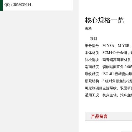
QQ：
3058039214
核心规格一览
表格
项目
细分型号
M-YSA、M-YSR、
本体材质
SCM440 合金钢，硬
防松滑块
磷青铜高耐磨材质
端面精度
切削端面直角 0.005
螺纹精度
ISO 4H 级精密内
锁紧结构
3 组对角顶丝防松
可定制项目
左旋螺纹、双面研
适用工况
机床主轴、滚珠丝
产品留言