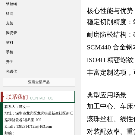
钢丝绳
核心性能与优势
筛网
稳定切削精度：端
支架
陶瓷管
耐磨防松结构：
材料
SCM440 合
手柄
ISO4H 精密
开关
丰富定制选项，
光谱仪
查看全部产品
典型应用场景
联系我们
加工中心、车床
联系人：谭女士
地址：深圳市龙岗区龙岗街道新生社区新旺
滚珠丝杠、线性
路和健云谷2栋B座1002
Email：13823147125@163.com
对装配效率、重
邮编：