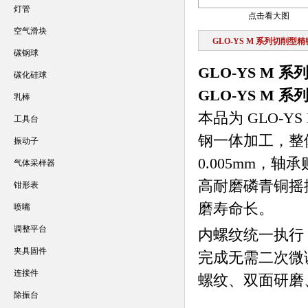
灯管
点击看大图
空气滑块
GLO-YS M 系列切削型
碳钢球
GLO-YS M
碳化硅球
GLO-YS M
乳棒
本品为 GLO-Y
工具台
钢一体加工，整体
振动子
0.005mm，
气体采样器
高耐磨磷青铜摇
钳形表
磨寿命长。
喷嘴
调整平台
内螺纹统一执行 
夹具固件
完成无需二次微
连接件
螺纹、双面研磨
除振台