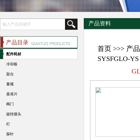
产品资料
产品目录
首页
>>>
产品
配件耗材
SYSFGLO-
冷却板
G
架台
量规
基准片
阀门
旋转接头
灯
探针