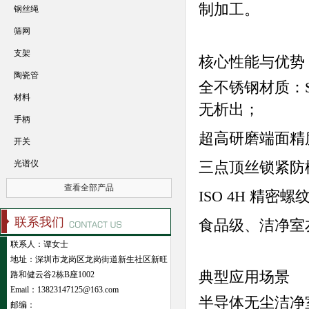
制加工。
钢丝绳
筛网
支架
核心性能与优势
陶瓷管
全不锈钢材质：SU
材料
无析出；
手柄
超高研磨端面精
开关
光谱仪
三点顶丝锁紧防
查看全部产品
ISO 4H 精
联系我们
食品级、洁净室
联系人：谭女士
地址：深圳市龙岗区龙岗街道新生社区新旺
典型应用场景
路和健云谷2栋B座1002
Email：13823147125@163.com
半导体无尘洁净
邮编：