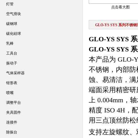
灯管
点击看大图
空气滑块
碳钢球
GLO-YS SYS 系列不
碳化硅球
GLO-YS SY
乳棒
GLO-YS SY
工具台
本产品为 GLO-
振动子
不锈钢，内部防松
气体采样器
蚀、易清洁，满
钳形表
端面采用精密研磨加
喷嘴
上 0.004m
调整平台
精度 ISO 4
夹具固件
用三点顶丝防松
连接件
支持左旋螺纹、
除振台