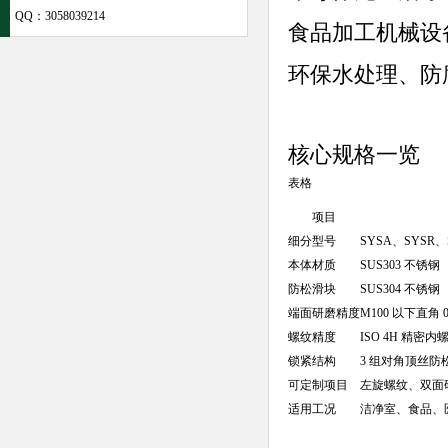
QQ：
3058039214
食品加工机械设备
环保水处理、防
核心规格一览
表格
项目
细分型号
SYSA、SYSR、
本体材质
SUS303 不锈钢
防松滑块
SUS304 不锈钢
端面研磨精度
M100 以下直角 0
螺纹精度
ISO 4H 精密内
锁紧结构
3 组对角顶丝防
可定制项目
左旋螺纹、双面
适用工况
洁净室、食品、