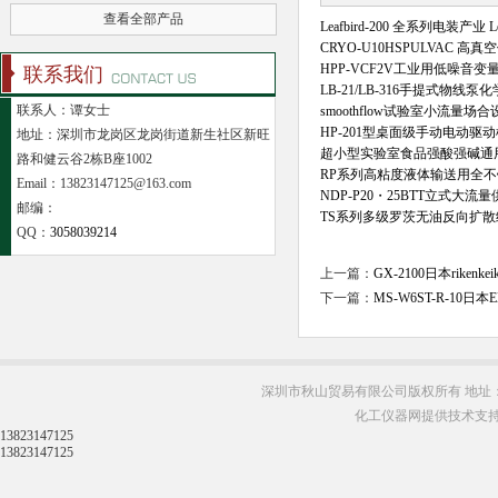
查看全部产品
Leafbird-200 全系列电装产业 
CRYO-U10HSPULVAC 
HPP-VCF2V工业用低噪音
联系我们
LB-21/LB-316手提式物线
联系人：谭女士
smoothflow试验室小流量
HP-201型桌面级手动电动
地址：深圳市龙岗区龙岗街道新生社区新旺
超小型实验室食品强酸强碱通
路和健云谷2栋B座1002
RP系列高粘度液体输送用全
Email：13823147125@163.com
NDP-P20・25BTT立式大流
邮编：
TS系列多级罗茨无油反向扩
QQ：
3058039214
上一篇：
GX-2100日本rike
下一篇：
MS-W6ST-R-10
深圳市秋山贸易有限公司版权所有 地址：
化工仪器网提供技术支
13823147125
13823147125