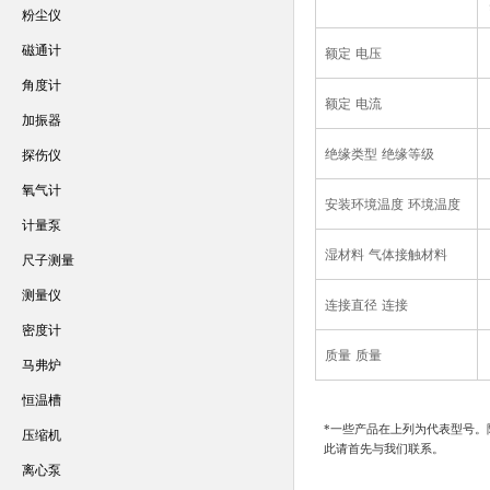
粉尘仪
磁通计
额定
电压
角度计
额定
电流
加振器
绝缘类型
绝缘等级
探伤仪
氧气计
安装环境温度
环境温度
计量泵
湿材料
气体接触材料
尺子测量
测量仪
连接直径
连接
密度计
质量
质量
马弗炉
恒温槽
*一些产品在上列为代表型号。
压缩机
此请首先与我们联系。
离心泵