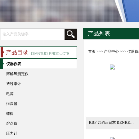
产品列表
产品目录
首页
>>>
产品中心
>>>
仪器仪
仪器仪表
溶解氧测定仪
透过率计
电源
恒温器
蝶阀
KDF-75Plus日本 DENKEN 桌上型真空气氛炉
熔点仪
圧力计