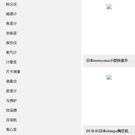
粉尘仪
磁通计
角度计
加振器
探伤仪
氧气计
日本motoyama小型快速升温电炉NH系列
计量泵
尺子测量
测量仪
密度计
马弗炉
恒温槽
压缩机
离心泵
DUB-05日本shimpo陶艺机器陶艺电炉