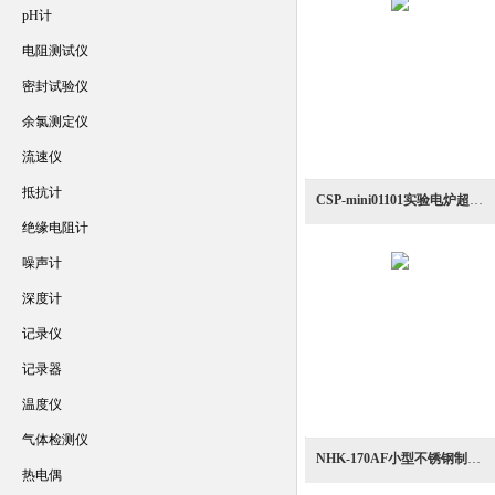
pH计
电阻测试仪
密封试验仪
余氯测定仪
流速仪
抵抗计
CSP-mini01101实验电炉超小型放电等离子烧结炉
绝缘电阻计
噪声计
深度计
记录仪
记录器
温度仪
气体检测仪
NHK-170AF小型不锈钢制氧化铝纤维料体高温电气炉
热电偶