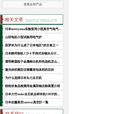
查看全部产品
相关文章
日本motoyama实验室用小型真空气电气炉HV-13C
山田电机小型试验用电气炉
胚芽米为什么成了日本地区*的主食之一
日本静冈制机 CD-6 手持式谷物水分计产品介绍
透明树脂粒子金属检出机和色选机怎么搭配
激光体积测定仪测量面包体积的目的
为什么选择日本丸七去石机
粉粒状食品检测用金属异物去除装置介绍
日本大竹otake去石机去碎米机S303P的优点
日本佐藤真空satovac真空計一覧