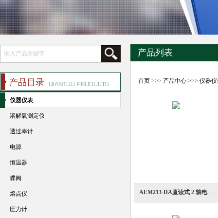
产品列表
产品目录
首页
>>>
产品中心
>>>
仪器仪
仪器仪表
溶解氧测定仪
透过率计
电源
恒温器
蝶阀
AEM213-DA直读式 2 轴电磁感应式流向流速计
熔点仪
圧力计