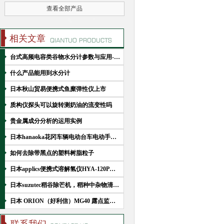
查看全部产品
相关文章
台式高频电容类谷物水分计参数与应用-kett谷物水分计PM-650
什么产品能用到水分计
日本秋山贸易便携式鱼糜弹性仪上市
质构仪探头可以旋转测奶油的流变性吗
贵金属成分分析的运用实例
日本hanaoka花冈车辆电动台车电动手推车
如何去除带黑点的塑料树脂粒子
日本applics便携式溶解氢仪HYA-120P产品介绍
日本suzutec稻谷除芒机，稻种中杂物清理机SD170KB
日本 ORION（好利信）MG40 露点监测仪（温湿度监控仪）的主要功能