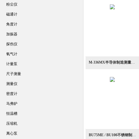
粉尘仪
磁通计
角度计
加振器
探伤仪
氧气计
M-336MX半导体制造测量用高真空工艺监测真空计
计量泵
尺子测量
测量仪
密度计
马弗炉
恒温槽
压缩机
离心泵
BU75ME / BU100不锈钢制高耐磨型压力计真空计