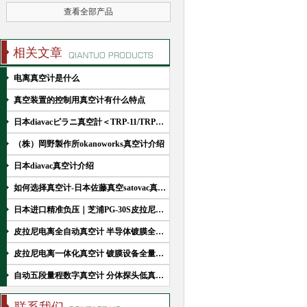
查看全部产品
相关文章
电离真空计是什么
真空装置的控制用真空计有什么特点
日本diavacピラニ真空計＜TRP-11/TRP-11SP＞
（株）岡野製作所okanoworks真空计介绍
日本diavac真空计介绍
如何选择真空计-日本佐藤真空satovac真空計
日本进口精准负压｜芝浦PG-30S皮拉尼真空计性能简介
皮拉尼电离全自动真空计 半导体镀膜全量程智能测控
皮拉尼电离一体化真空计 镀膜设备全量程真空在线监测
自动五段量程数字真空计 分体探头低真空自动化测控