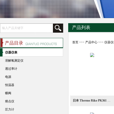
产品列表
产品目录
首页
>>>
产品中心
>>>
仪器仪
仪器仪表
溶解氧测定仪
透过率计
电源
恒温器
蝶阀
日本 Thermo Riko PK361 全压型真空计
熔点仪
圧力计