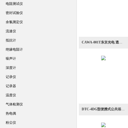
电阻测试仪
密封试验仪
余氯测定仪
流速仪
抵抗计
CAWA-001T东京光电 透射浊度计
绝缘电阻计
噪声计
深度计
记录仪
记录器
温度仪
气体检测仪
DTC-4DG型便携式公共浴场现场快检数字浊度色度计
热电偶
粉尘仪