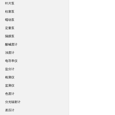
叶片泵
柱塞泵
蠕动泵
定量泵
隔膜泵
酸碱度计
浊度计
电导率仪
盐分计
检测仪
监测仪
色度计
分光辐射计
差压计