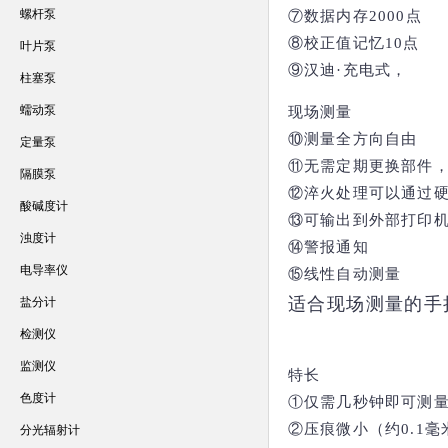
螺杆泵
⑦数据内存2000点
⑧校正值记忆10点
叶片泵
⑨汉迪·充电式，
柱塞泵
蠕动泵
现场测量
⑩测量全方向自由
定量泵
⑪无需定期更换部件
隔膜泵
⑫淬火处理可以通过
酸碱度计
⑬可输出到外部打印
浊度计
⑭警报通知
电导率仪
⑮线性自动测量
适合现场测量的手
盐分计
检测仪
监测仪
特长
色度计
①仅需几秒钟即可测
②压痕微小（约0.1毫
分光辐射计