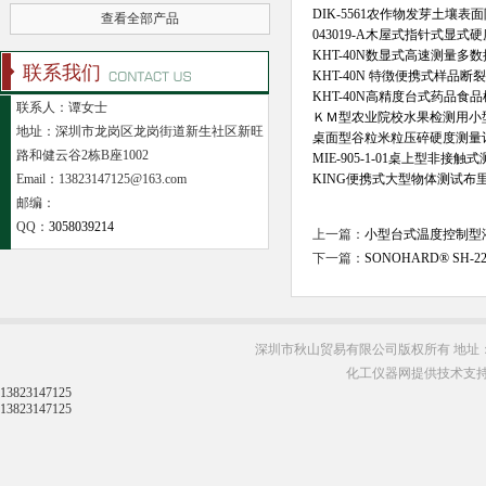
DIK-5561农作物发芽土壤
查看全部产品
043019-A木屋式指针式显式
KHT-40N数显式高速测量
联系我们
KHT-40N 特徴便携式样品
KHT-40N高精度台式药品食
联系人：谭女士
ＫＭ型农业院校水果检测用小
地址：深圳市龙岗区龙岗街道新生社区新旺
桌面型谷粒米粒压碎硬度测量
路和健云谷2栋B座1002
MIE-905-1-01桌上型非
Email：13823147125@163.com
KING便携式大型物体测试布
邮编：
QQ：
3058039214
上一篇：
小型台式温度控制型
下一篇：
SONOHARD® S
深圳市秋山贸易有限公司版权所有 地址：
化工仪器网提供技术支
13823147125
13823147125