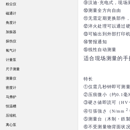
⑨汉迪·充电式，现场
粉尘仪
⑩测量全方向自由
磁通计
⑪无需定期更换部件
角度计
⑫淬火处理可以通过
加振器
⑬可输出到外部打印
探伤仪
⑭警报通知
⑮线性自动测量
氧气计
适合现场测量的手
计量泵
尺子测量
测量仪
特长
①仅需几秒钟即可测
密度计
②压痕微小（约0.1毫
马弗炉
③硬さ値即読可（HV･H
恒温槽
2
④引張強さ（N/mm
压缩机
⑤测量台（木制・鉄
离心泵
⑥不受测量物背面状