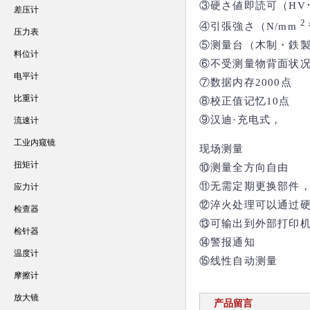
③硬さ値即読可（HV･H
差压计
2
④引張強さ（N/mm
压力表
⑤测量台（木制・鉄
料位计
⑥不受测量物背面状
电平计
⑦数据内存2000点
比重计
⑧校正值记忆10点
⑨汉迪·充电式，
流速计
工业内窥镜
现场测量
扭矩计
⑩测量全方向自由
⑪无需定期更换部件
应力计
⑫淬火处理可以通过
检查器
⑬可输出到外部打印
检针器
⑭警报通知
温度计
⑮线性自动测量
摩擦计
放大镜
产品留言