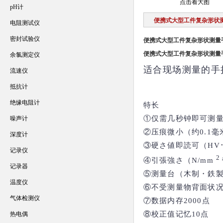
点击看大图
pH计
便携式大型工件复杂形状
电阻测试仪
密封试验仪
便携式大型工件复杂形状测量
便携式大型工件复杂形状测量
余氯测定仪
适合现场测量的手
流速仪
抵抗计
绝缘电阻计
特长
①仅需几秒钟即可测
噪声计
②压痕微小（约0.1毫
深度计
③硬さ値即読可（HV･H
记录仪
2
④引張強さ（N/mm
记录器
⑤测量台（木制・鉄
温度仪
⑥不受测量物背面状
气体检测仪
⑦数据内存2000点
⑧校正值记忆10点
热电偶