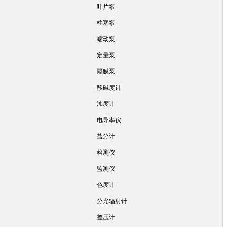
叶片泵
柱塞泵
蠕动泵
定量泵
隔膜泵
酸碱度计
浊度计
电导率仪
盐分计
检测仪
监测仪
色度计
分光辐射计
差压计