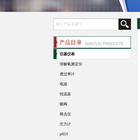
产品目录
仪器仪表
溶解氧测定仪
透过率计
电源
恒温器
蝶阀
熔点仪
圧力计
pH计