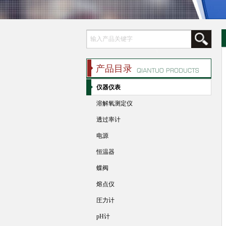
产品目录
仪器仪表
溶解氧测定仪
透过率计
电源
恒温器
蝶阀
熔点仪
圧力计
pH计