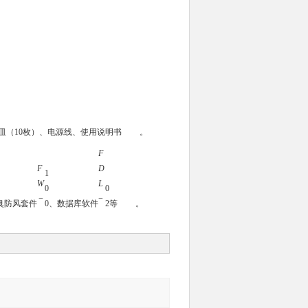
皿（10枚）、电源线、使用说明书
。
F
F
D
1
W
L
0
0
−
−
臭防风套件
0
、数据库软件
2
等
。