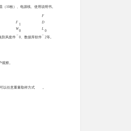
皿（10枚）、电源线、使用说明书。
F
F
D
1
W
L
0
0
−
−
臭防风套件
0
、数据库软件
2
等。
户观察。
，可以任意重量取样方式
。