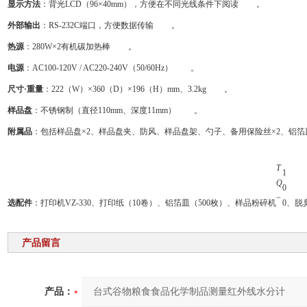
显示方法
：背光LCD（96×40mm），方便在不同光线条件下阅读
。
外部输出
：RS-232C端口，方便数据传输
。
热源
：280W×2有机碳加热棒
。
电源
：AC100-120V / AC220-240V（50/60Hz）
。
尺寸·重量
：222（W）×360（D）×196（H）mm、3.2kg
。
样品盘
：不锈钢制（直径110mm、深度11mm）
。
附属品
：包括样品盘×2、样品盘夹、防风、样品盘架、勺子、备用保险丝×2、铝箔
T
1
Q
0
−
选配件
：打印机VZ-330、打印纸（10卷）、铝箔皿（500枚）、样品粉碎机
0
、脱
产品留言
产品：