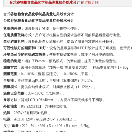
台式谷物粮食食品化学制品测量红外线水分计
的详细介绍
台式谷物粮食食品化学制品测量红外线水分计
台式谷物粮食食品化学制品测量红外线水分计
紧凑的外观
：该设备设计紧凑，便于携带和使用。
任意质量取样方式
：用户可以根据自己的需求选择不同的样品质量进行测量。
自动称量机构
：设备配备自动称量机构，提高了测量的准确性和便捷性。
可视性较好的画面和LED灯
：设备的显示屏幕和LED灯设计提高了可视性，便于用
环境负荷少的有机碳加热器
：使用有机碳加热器，减少了对环境的影响。
稳定的测定
：增加了Preheat（预热模式）的新功能，提高了测量的稳定性。
测量方式
：采用干燥减量法（加热干燥·重量测量方式），样品重量范围为1～80g
测量范围
：0～100%（湿基·固态分），0～500%（干基）。
再现性
：样品重量5g以上时，再现性（标准偏差）为0.1%。
测量模式
：提供自动停止模式、时间停止模式（1~120分）。
温度设定范围
：30～180℃（1℃间隔）。
显示方法
：背光LCD（96×40mm），方便在不同光线条件下阅读。
外部输出
：RS-232C端口，方便数据传输。
热源
：280W×2有机碳加热棒。
电源
：AC100-120V / AC220-240V（50/60Hz）。
尺寸·重量
：222（W）×360（D）×196（H）mm、3.2kg。