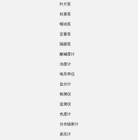
叶片泵
柱塞泵
蠕动泵
定量泵
隔膜泵
酸碱度计
浊度计
电导率仪
盐分计
检测仪
监测仪
色度计
分光辐射计
差压计