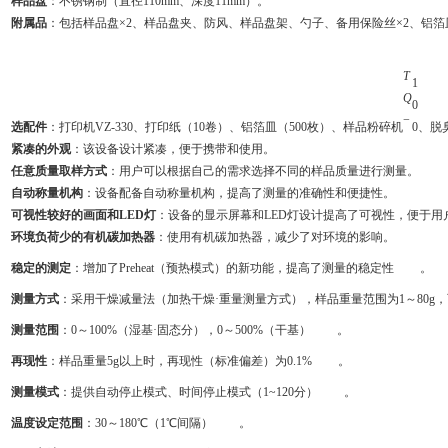
样品盘
：不锈钢制（直径110mm、深度11mm）。
附属品
：包括样品盘×2、样品盘夹、防风、样品盘架、勺子、备用保险丝×2、铝箔
T
1
Q
0
−
选配件
：打印机VZ-330、打印纸（10卷）、铝箔皿（500枚）、样品粉碎机
0
、脱
紧凑的外观
：该设备设计紧凑，便于携带和使用。
任意质量取样方式
：用户可以根据自己的需求选择不同的样品质量进行测量。
自动称量机构
：设备配备自动称量机构，提高了测量的准确性和便捷性。
可视性较好的画面和LED灯
：设备的显示屏幕和LED灯设计提高了可视性，便于用
环境负荷少的有机碳加热器
：使用有机碳加热器，减少了对环境的影响。
稳定的测定
：增加了Preheat（预热模式）的新功能，提高了测量的稳定性
。
测量方式
：采用干燥减量法（加热干燥·重量测量方式），样品重量范围为1～80g
测量范围
：0～100%（湿基·固态分），0～500%（干基）
。
再现性
：样品重量5g以上时，再现性（标准偏差）为0.1%
。
测量模式
：提供自动停止模式、时间停止模式（1~120分）
。
温度设定范围
：30～180℃（1℃间隔）
。