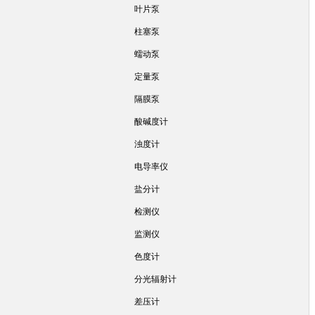
叶片泵
柱塞泵
蠕动泵
定量泵
隔膜泵
酸碱度计
浊度计
电导率仪
盐分计
检测仪
监测仪
色度计
分光辐射计
差压计