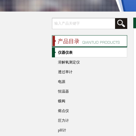
产品目录
仪器仪表
溶解氧测定仪
透过率计
电源
恒温器
蝶阀
熔点仪
圧力计
pH计