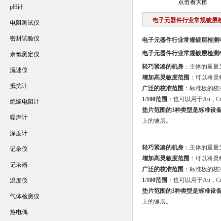
点击看大图
pH计
电子元器件行业常规镀层
电阻测试仪
密封试验仪
电子元器件行业常规镀层检测
电子元器件行业常规镀层检测
余氯测定仪
轻巧紧凑的机身
：主体的重量
流速仪
增加高灵敏度范围
：可以将灵
抵抗计
广泛的校准范围
：标准板的校
1/100范围
：也可以用于Au，Cr
绝缘电阻计
垫片范围的3种类型是标准设
噪声计
上的镀层。
深度计
轻巧紧凑的机身
：主体的重量
记录仪
增加高灵敏度范围
：可以将灵
记录器
广泛的校准范围
：标准板的校
1/100范围
：也可以用于Au，Cr
温度仪
垫片范围的3种类型是标准设
气体检测仪
上的镀层。
热电偶