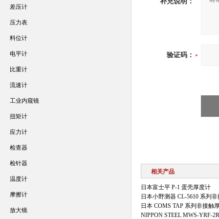
补充说明：
差压计
压力表
料位计
电平计
验证码：
比重计
流速计
工业内窥镜
扭矩计
应力计
检查器
检针器
相关产品
温度计
日本富士平 P-1 蛋壳厚度计
摩擦计
日本小野测器 CL-5610 系
日本 COMS TAP 系列非接
放大镜
NIPPON STEEL MWS-YRF