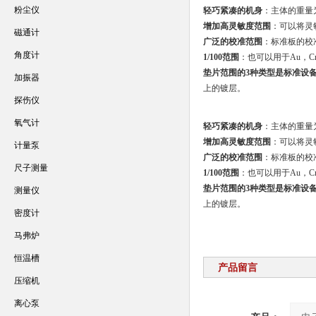
粉尘仪
轻巧紧凑的机身
：主体的重量
增加高灵敏度范围
：可以将灵
磁通计
广泛的校准范围
：标准板的校
角度计
1/100范围
：也可以用于Au，Cr
垫片范围的3种类型是标准设
加振器
上的镀层。
探伤仪
氧气计
轻巧紧凑的机身
：主体的重量
增加高灵敏度范围
：可以将灵
计量泵
广泛的校准范围
：标准板的校
尺子测量
1/100范围
：也可以用于Au，Cr
垫片范围的3种类型是标准设
测量仪
上的镀层。
密度计
马弗炉
恒温槽
产品留言
压缩机
离心泵