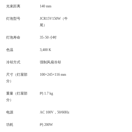
光束距离
140 mm
灯泡型号
JCR15V150W（牛
尾）
灯泡寿命
35–50 小时
色温
3,400 K
冷却方式
强制风扇冷却
尺寸（灯屋部
100×245×116 mm
分）
重量（灯屋部
约 1.7 kg
分）
电源
AC 100V，50/60Hz
功耗
约 200W