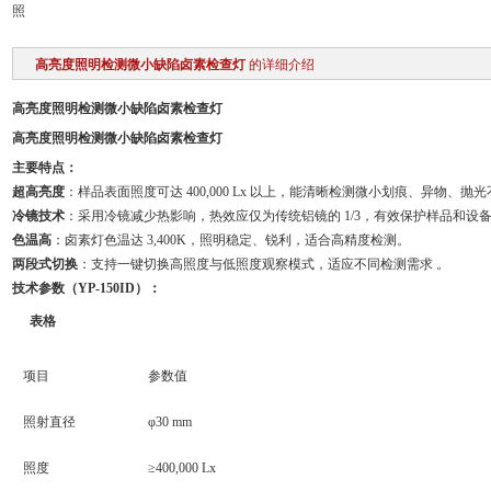
照
高亮度照明检测微小缺陷卤素检查灯
的详细介绍
高亮度照明检测微小缺陷卤素检查灯
高亮度照明检测微小缺陷卤素检查灯
主要特点：
超高亮度
：样品表面照度可达 400,000 Lx 以上，能清晰检测微小划痕、异物、抛
冷镜技术
：采用冷镜减少热影响，热效应仅为传统铝镜的 1/3，有效保护样品和设
色温高
：卤素灯色温达 3,400K，照明稳定、锐利，适合高精度检测。
两段式切换
：支持一键切换高照度与低照度观察模式，适应不同检测需求 。
技术参数（YP-150ID）：
表格
项目
参数值
照射直径
φ30 mm
照度
≥400,000 Lx