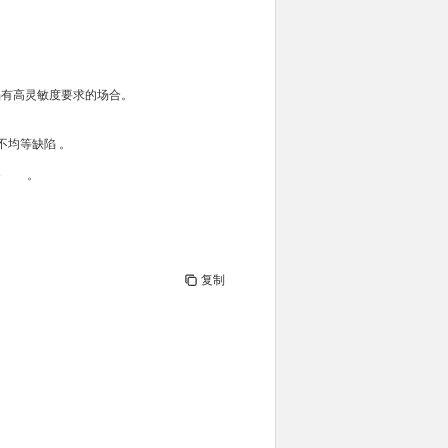
缺陷有高灵敏度要求的场合。
光不均等缺陷 。
备
。
复制