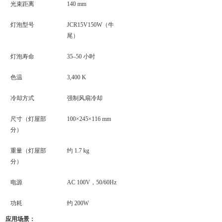
光束距离
140 mm
灯泡型号
JCR15V150W（牛
尾）
灯泡寿命
35–50 小时
色温
3,400 K
冷却方式
强制风扇冷却
尺寸（灯屋部
100×245×116 mm
分）
重量（灯屋部
约 1.7 kg
分）
电源
AC 100V，50/60Hz
功耗
约 200W
应用场景：