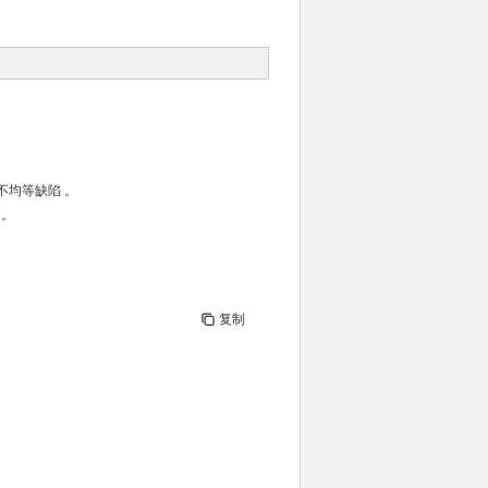
光不均等缺陷 。
备。
复制