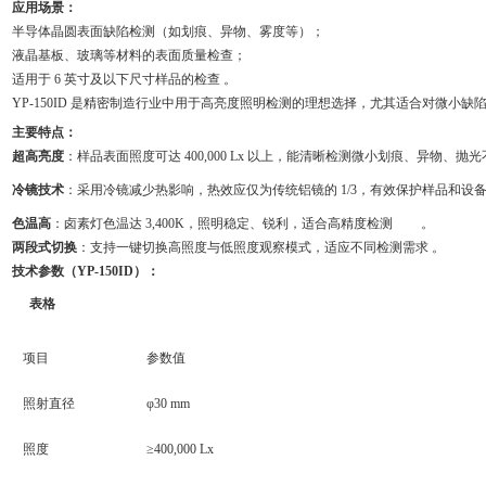
应用场景：
半导体晶圆表面缺陷检测（如划痕、异物、雾度等）；
液晶基板、玻璃等材料的表面质量检查；
适用于 6 英寸及以下尺寸样品的检查 。
YP-150ID 是精密制造行业中用于高亮度照明检测的理想选择，尤其适合对微小
主要特点：
超高亮度
：样品表面照度可达 400,000 Lx 以上，能清晰检测微小划痕、异物、抛
冷镜技术
：采用冷镜减少热影响，热效应仅为传统铝镜的 1/3，有效保护样品和设
色温高
：卤素灯色温达 3,400K，照明稳定、锐利，适合高精度检测
。
两段式切换
：支持一键切换高照度与低照度观察模式，适应不同检测需求 。
技术参数（YP-150ID）：
表格
项目
参数值
照射直径
φ30 mm
照度
≥400,000 Lx